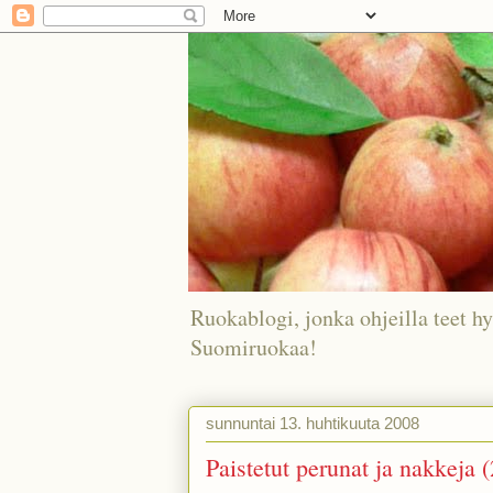
Ruokablogi, jonka ohjeilla teet hy
Suomiruokaa!
sunnuntai 13. huhtikuuta 2008
Paistetut perunat ja nakkeja 