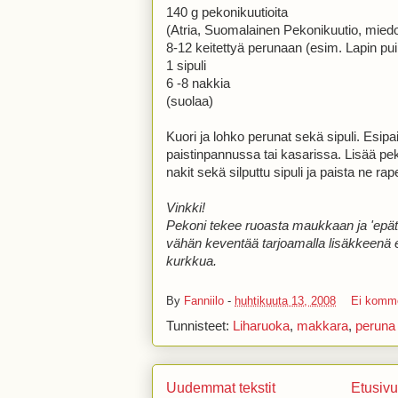
140 g pekonikuutioita
(Atria, Suomalainen Pekonikuutio, miedo
8-12 keitettyä perunaan (esim. Lapin pui
1 sipuli
6 -8 nakkia
(suolaa)
Kuori ja lohko perunat sekä sipuli. Esip
paistinpannussa tai kasarissa. Lisää pe
nakit sekä silputtu sipuli ja paista ne rap
Vinkki!
Pekoni tekee ruoasta maukkaan ja 'epät
vähän keventää
tarjoamalla l
isäkkeenä e
kurkkua.
By
Fanniilo
-
huhtikuuta 13, 2008
Ei komme
Tunnisteet:
Liharuoka
,
makkara
,
peruna
Uudemmat tekstit
Etusivu