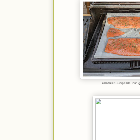
kalafileet uunipellille, niin g