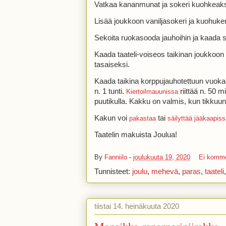
Vatkaa kananmunat ja sokeri kuohkeaks
Lisää joukkoon vaniljasokeri ja kuohuk
Sekoita ruokasooda jauhoihin ja kaada se
Kaada taateli-voiseos taikinan joukkoo
tasaiseksi.
Kaada taikina korppujauhotettuun vuoka
n. 1 tunti.
riittää n. 50 m
Kiertoilmauunissa
puutikulla. Kakku on valmis, kun tikkuun 
Kakun voi
tai
pakastaa
säilyttää jääkaapis
Taatelin makuista Joulua!
By
Fanniilo
-
joulukuuta 19, 2020
Ei komme
Tunnisteet:
joulu
,
mehevä
,
paras
,
taateli
tiistai 14. heinäkuuta 2020