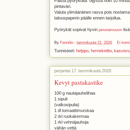
Paista pyöryköitä öljyssä noin 10 minuutti
pintaväri.
Valuta ylimääräinen rasva pois nostamal
talouspaperin päälle ennen tarjoilua.
Pyörykät sopivat hyvin
lisä
perunamuusin
By
Fanniilo
-
tammikuuta 21, 2020
Ei kom
Tunnisteet:
helppo
,
hernekeitto
,
kasvisr
perjantai 17. tammikuuta 2020
Kevyt pastakastike
100 g nautajauhelihaa
1 sipuli
(valkosipulia)
1 dl tomaattimurskaa
2 rkl ruokakermaa
1 rkl vehnäjauhoja
vähän vettä