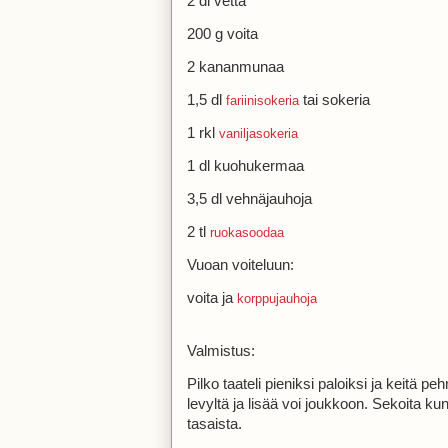
2 dl vettä
200 g voita
2 kananmunaa
1,5 dl
tai sokeria
fariinisokeria
1 rkl
vaniljasokeria
1 dl kuohukermaa
3,5 dl vehnäjauhoja
2 tl
ruokasoodaa
Vuoan voiteluun:
voita ja
korppujauhoja
Valmistus:
Pilko taateli pieniksi paloiksi ja keitä p
levyltä ja lisää voi joukkoon. Sekoita ku
tasaista.