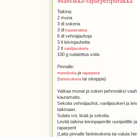
Mansikka-raparperipiirakka
Taikina:
2 muna
3 dl sokeria
3 dl
kauramaitoa
6 dl vehnäjauhoja
3 tl leivinjauhetta
2 tl
vaniljasokeria
100 g sulatettua voita
Pinnalle:
ja
mansikoita
raparperia
(
tai siirappia)
fariinisokeria
Vatkaa munat ja sokeri pehmeäksi vaah
kauramaito.
Sekoita vehnäjauhot, vaniljasokeri ja le
taikinaan.
Sulata voi, lisää ja sekoita.
Levitä taikina leivinpaperille uunipellille 
raparperit
(Laita pinnalle fariinisokeria tai valuta h