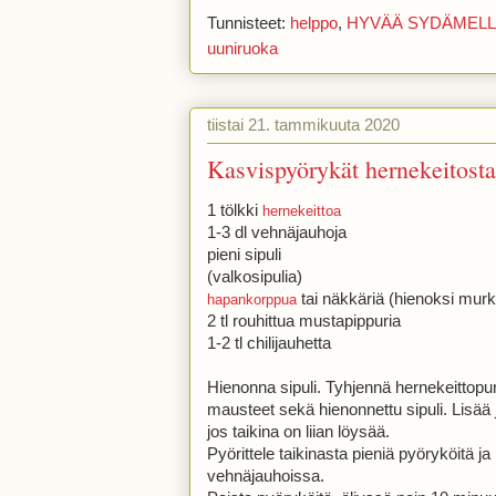
Tunnisteet:
helppo
,
HYVÄÄ SYDÄMEL
uuniruoka
tiistai 21. tammikuuta 2020
Kasvispyörykät hernekeitosta
1 tölkki
hernekeittoa
1-3 dl vehnäjauhoja
pieni sipuli
(valkosipulia)
tai näkkäriä (hienoksi murk
hapankorppua
2 tl rouhittua mustapippuria
1-2 tl chilijauhetta
Hienonna sipuli. Tyhjennä hernekeittopur
mausteet sekä hienonnettu sipuli. Lisää j
jos taikina on liian löysää.
Pyörittele taikinasta pieniä pyöryköitä ja 
vehnäjauhoissa.