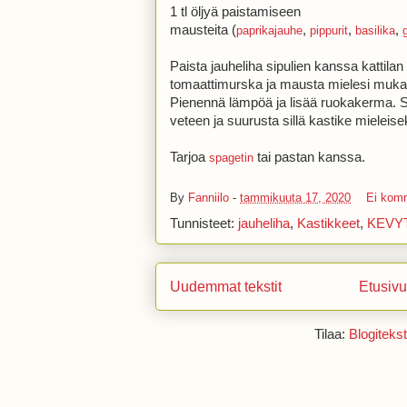
1 tl öljyä paistamiseen
mausteita (
,
,
,
paprikajauhe
pippurit
basilika
Paista jauheliha sipulien kanssa kattilan 
tomaattimurska ja mausta mielesi mukaa
Pienennä lämpöä ja lisää ruokakerma. 
veteen ja suurusta sillä kastike mieleise
Tarjoa
tai pastan kanssa.
spagetin
By
Fanniilo
-
tammikuuta 17, 2020
Ei kom
Tunnisteet:
jauheliha
,
Kastikkeet
,
KEVY
Uudemmat tekstit
Etusivu
Tilaa:
Blogitekst