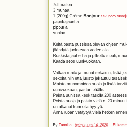
7dl maitoa
3 munaa
1 (200g) Crème
Bonjour
savuporo tuorej
paprikajauetta
pippuria
suolaa
Keitä pasta pussissa olevan ohjeen mu
jäähdytä juoksevan veden alla.
Ruskista jauheliha ja pilkottu sipuli, ma
Kaada seos uunivuokaan,
Vatkaa maito ja munat sekaisin, lisää j
sekoita niin että juusto jakautuu tasaisek
Maista munamaidon suola ja lisää tarvi
uunivuokaan, pastan päälle.
Paista uunissa keskitasolla 200 asteessa 
Poista suoja ja paista vielä n. 20 minuutt
on alkanut kunnolla hyytyä.
Anna ruoan vetäytyä vielä hetken ennen t
By
Fanniilo
-
helmikuuta 14, 2020
Ei komm