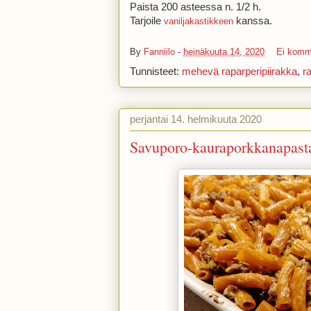
Paista 200 asteessa n. 1/2 h.
Tarjoile
kanssa.
vaniljakastikkeen
By
Fanniilo
-
heinäkuuta 14, 2020
Ei komm
Tunnisteet:
mehevä raparperipiirakka
,
r
perjantai 14. helmikuuta 2020
Savuporo-kauraporkkanapast