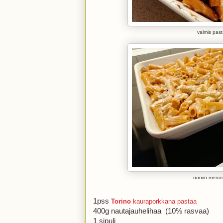
valmis pas
uuniin meno
1pss
Torino
kauraporkkana pastaa
400g nautajauhelihaa (10% rasvaa)
1 sipuli