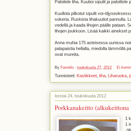
Paloitele liha. Kuutioi sipulit ja paloittele
Kuullota pilkotut sipulit voi-öljyseoksessa
sokeria. Ruskista lihakuutiot pannulla. L
vedellä ja kaada lihojen päälle pataan. S
lihojen joukkoon. Lisää kaikki ainekset 
Anna muhia 175 asteisessa uunissa noin 
palapaistia hellalla, miedolla lämmöllä pa
ovat mureita.
By
Fanniilo
-
toukokuuta 27, 2012
Ei komm
Tunnisteet:
Kastikkeet
,
liha
,
Liharuoka
,
torstai 24. toukokuuta 2012
Porkkanakeitto (alkukeittona 
1 k
1 i
ölj