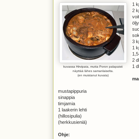
1 k
2 k
voi
ölj
suo
sok
3 k
1 k
1,5
2 d
1 d
kuvassa Hirvipata, mutta Poron palapaisti
näyttää lähes samanlaiselta.
(en muistanut kuvata)
ma
mustapippuria
sinappia
timjamia
1 laakerin lehti
(hillosipulia)
(herkkusieniä)
Ohje: