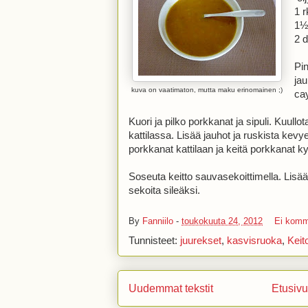
1 r
1½ 
2 
Pi
jau
kuva on vaatimaton, mutta maku erinomainen ;)
ca
Kuori ja pilko porkkanat ja sipuli. Kuullot
kattilassa. Lisää jauhot ja ruskista kevy
porkkanat kattilaan ja keitä porkkanat ky
Soseuta keitto sauvasekoittimella. Lisää 
sekoita sileäksi.
By
Fanniilo
-
toukokuuta 24, 2012
Ei komm
Tunnisteet:
juurekset
,
kasvisruoka
,
Keit
Uudemmat tekstit
Etusivu