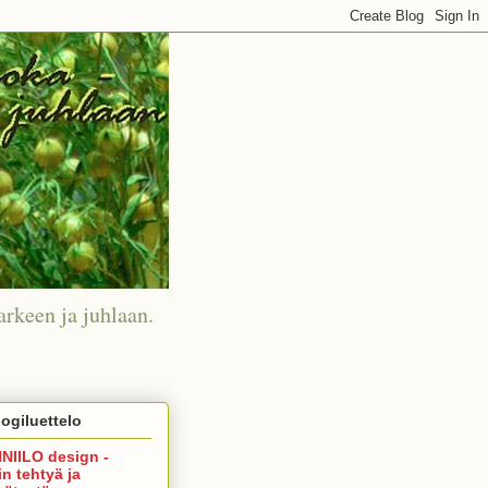
arkeen ja juhlaan.
ogiluettelo
NIILO design -
in tehtyä ja