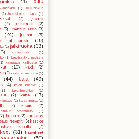
joulu
piirakka
(11)
oulukinkku
(1)
Joulukinkun
(1)
Joulukinkun sulatus
(1)
joulun
keiset
(2)
(7)
joulutortut
(2)
s
(5)
juhannusjuusto
(3)
(24)
juomat
(5)
juusto
(10)
et
(5)
jälkiruoka
(33)
kku
(1)
(5)
kaalikääryleet
(1)
kko
(1)
kaalilaatikko uudesta
(1)
Kaappaus keittiössä
(1)
kut
(10)
kaki
(2)
mu
(2)
kakku ilman uunia
(1)
(44)
kala
(49)
to
(4)
kalan kastike
(1)
(1)
kaloritaulukko
(1)
kana
(17)
sut
(2)
ekiusaus
(1)
kananmunat
(1)
lit
(2)
kapris
(2)
isoitunut omenahillo
(1)
(2)
karpalo
(2)
karppaus
paus reseptit
(3)
kastike
astike kanalle
(2)
kkeet
(31)
kasvikset
kasvisruoka
(50)