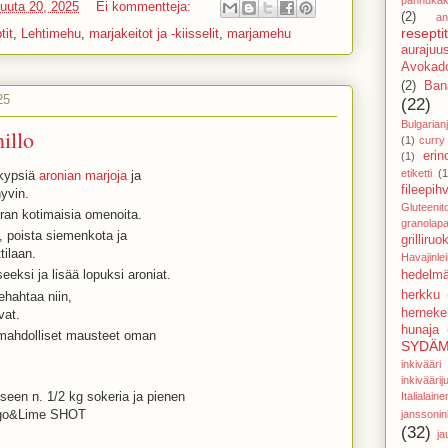
uuta 20, 2025
Ei kommentteja:
(2)
an
reseptit
tit
,
Lehtimehu
,
marjakeitot ja -kiisselit
,
marjamehu
aurajuu
Avokado
(2)
Ban
25
(22)
Bulgarianj
illo
(1)
curry
eri
(1)
etiketti
(1
 kypsiä
aronian marjoja
ja
fileepihv
yvin.
Gluteenit
an kotimaisia omenoita.
granolapa
, poista siemenkota ja
grilliruo
tilaan.
Havajinle
eeksi ja lisää lopuksi aroniat.
hedelmä
herkku
ehahtaa niin,
hernekei
avat.
hunaja
 mahdolliset mausteet oman
SYDÄM
inkivää
inkivääri
kseen n. 1/2 kg sokeria ja pienen
Italial
ngo&Lime SHOT
janssoni
(32)
ja