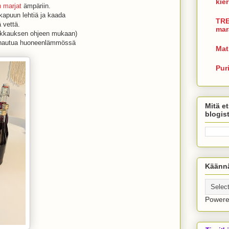
kie
n marjat
ämpäriin.
kapuun lehtiä ja kaada
TRE
ä vettä.
mar
kkauksen ohjeen mukaan)
 hautua huoneenlämmössä
Mat
Pur
Mitä et
blogis
Käännä
Power