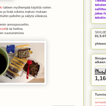
Tiesith
tekstien
ki
talteen myöhempää käyttöä varten.
sallittu
hu ja lisää sokeria makusi mukaan.
jakaa li
ihin pulloihin ja säilytä viileässä.
tekstiin.
ieniin annospusseihin,
isseli
ä tai keittoa.
SIVUJ
nnen suurustamista.
01.5.07
yhteen
Sivuje
alkaen
1,16
Tunnis
aamupala
pannuka