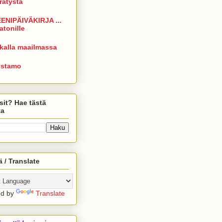
rrätystä
ENIPÄIVÄKIRJA ...
atonille
kalla maailmassa
istamo
sit? Hae tästä
ta
 / Translate
ed by
Translate