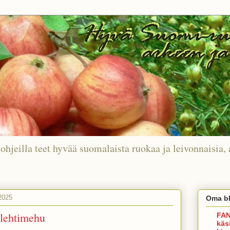
ohjeilla teet hyvää suomalaista ruokaa ja leivonnaisia, 
2025
Oma bl
nlehtimehu
FAN
käs