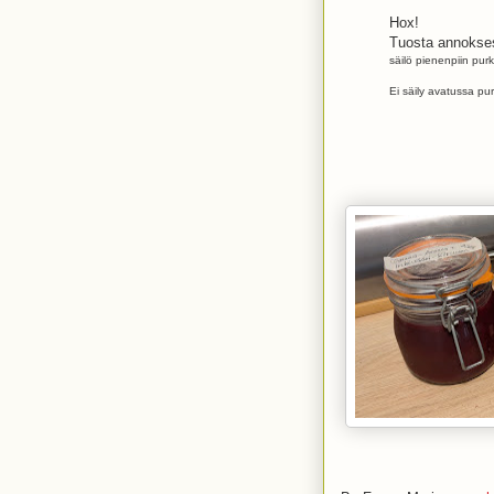
Hox!
Tuosta annokses
säilö pienenpiin purk
Ei säily avatussa pu