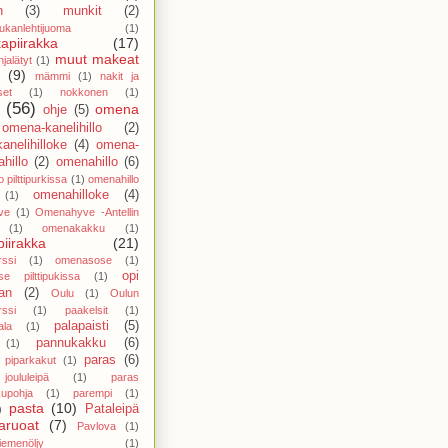
n
(3)
munkit
(2)
ukanlehtijuoma
(1)
apiirakka
(17)
muut makeat
jalätyt
(1)
(9)
mämmi
(1)
nakit ja
set
(1)
nokkonen
(1)
(56)
omena
ohje
(5)
omena-kanelihillo
(2)
anelihilloke
(4)
omena-
hillo
(2)
omenahillo
(6)
 pilttipurkissa
(1)
omenahillo
omenahilloke
(4)
(1)
ve
(1)
Omenahyve -Antellin
(1)
omenakakku
(1)
iirakka
(21)
ssi
(1)
omenasose
(1)
opi
e pilttipukissa
(1)
an
(2)
Oulu
(1)
Oulun
ssi
(1)
paakelsit
(1)
palapaisti
(5)
ala
(1)
pannukakku
(6)
(1)
paras
(6)
 piparkakut
(1)
oululeipä
(1)
paras
kupohja
(1)
parempi
(1)
pasta
(10)
Pataleipä
)
aruoat
(7)
Pavlova
(1)
iemenöljy
(1)