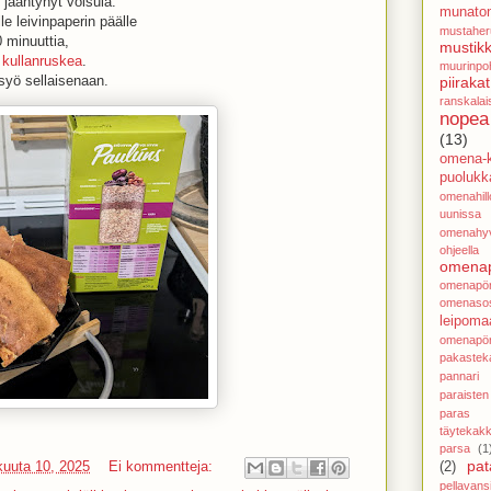
 jäähtynyt voisula.
munato
lle leivinpaperin päälle
mustaher
 minuuttia,
mustikk
 kullanruskea
.
muurinpoh
syö sellaisenaan.
piirakat
ranskalai
nopea
(13)
omena-k
puolukka
omenahillo
uunissa
omenahy
ohjeella
omenap
omenapör
omenasos
leipoma
omenapör
pakastek
pannari
paraisten
paras j
täytekak
parsa
(1
pat
kuuta 10, 2025
Ei kommentteja:
(2)
pellavans