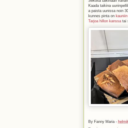
Sekoita taikinaan vähän
Kaada taikina uuninpelli
a paista uunissa noin 30
kunnes pinta on
kauniin
Tarjoa hillon kanssa
tai 
By
Fanny Maria
-
helmi