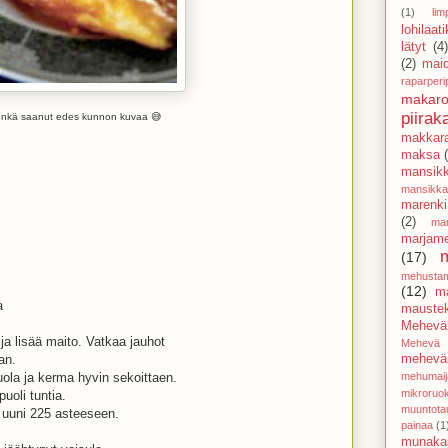
(1)
lim
lohilaat
lätyt
(4
(2)
mai
raparperi
makaro
piirak
 enkä saanut edes kunnon kuvaa 😅
makkar
maksa
mansik
mansikk
marenki
(2)
mar
marjam
(17)
mehusta
(12)
m
a
mauste
Mehevä
a lisää maito. Vatkaa jauhot
Mehevä 
mehevä 
an.
mehumaij
uola ja kerma hyvin sekoittaen.
mikroruo
puoli tuntia.
muuntota
 uuni 225 asteeseen.
painaa
(1
munaka