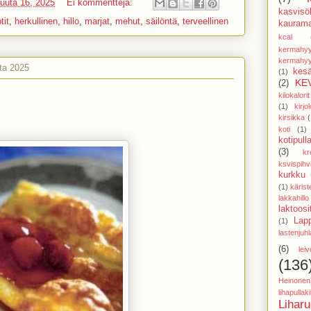
uuta 16, 2025
Ei kommentteja:
kasvisöl
tit
,
herkullinen
,
hillo
,
marjat
,
mehut
,
säilöntä
,
terveellinen
kaurama
kcal
kermahyy
kermahyy
ta 2025
kesä
(1)
KE
(2)
kilokalorit
(1)
kirjol
kirsikka
(
koti
(1)
kotipull
(3)
kr
ksvispihv
kurkku
(1)
käris
lakkahillo
laktoosi
Lap
(1)
lastenjuhl
(6)
lei
(136
Heinonen
lihapulla
Lihar