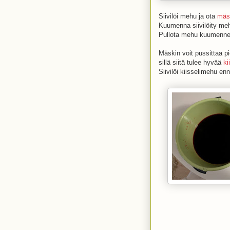
Siivilöi mehu ja ota
mäs
Kuumenna siivilöity me
Pullota mehu kuumennettu
Mäskin voit pussittaa p
sillä siitä tulee hyvää
ki
Siivilöi kiisselimehu e