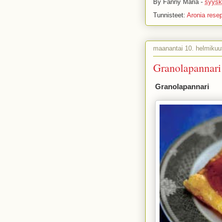
By
Fanny Maria
-
syysk
Tunnisteet:
Aronia resep
maanantai 10. helmikuu
Granolapannari
Granolapannari