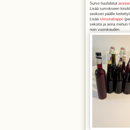
Survo huuhdotut
aronia
Lisää survokseen kirsik
seoksen päälle keitetty
Lisää
sitruunahappo
(pa
sekoita ja anna mehun
noin vuorokauden.