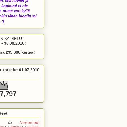
än, että kuvien ja
 kopiointi ei ole
a, mutta voit kyllä
nkin tähän blogiin tai
 :)
EN KATSELUT
 - 30.06.2010:
sä 293 600 kertaa:
n katselut 01.07.2010
7,797
teet
(1)
Ahvenanmaan
ananas
kku
(1)
Airfryer
(1)