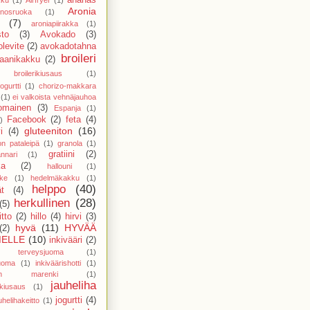
Aronia
nosruoka
(1)
(7)
aroniapiirakka
(1)
sto
(3)
Avokado
(3)
levite
(2)
avokadotahna
broileri
aanikakku
(2)
broilerikiusaus
(1)
ogurtti
(1)
chorizo-makkara
(1)
ei valkoista vehnäjauhoa
nomainen
(3)
Espanja
(1)
Facebook
(2)
feta
(4)
)
gluteeniton
(16)
i
(4)
on pataleipä
(1)
granola
(1)
gratiini
(2)
nnari
(1)
ka
(2)
hallouni
(1)
ike
(1)
hedelmäkakku
(1)
helppo
(40)
t
(4)
herkullinen
(28)
(5)
tto
(2)
hillo
(4)
hirvi
(3)
hyvä
(11)
HYVÄÄ
(2)
ELLE
(10)
inkivääri
(2)
ri terveysjuoma
(1)
juoma
(1)
inkiväärishotti
(1)
ainen marenki
(1)
jauheliha
nkiusaus
(1)
jogurtti
(4)
uhelihakeitto
(1)