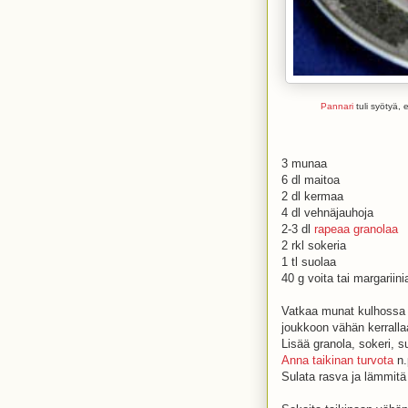
Pannari
tuli syötyä,
3 munaa
6 dl maitoa
2 dl kermaa
4 dl vehnäjauhoja
2-3 dl
rapeaa granolaa
2 rkl sokeria
1 tl suolaa
40 g voita tai margariini
Vatkaa munat kulhossa j
joukkoon vähän kerralla
Lisää granola, sokeri, s
Anna taikinan turvota
n.
Sulata rasva ja lämmitä