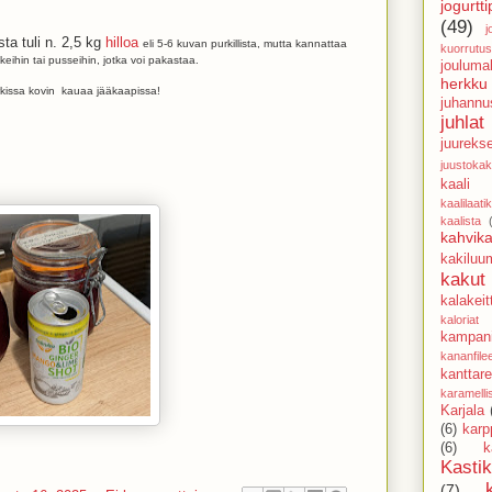
jogurtti
(49)
j
ta tuli n. 2,5 kg
hilloa
eli 5-6 kuvan purkillista, mutta kannattaa
kuorrutus
keihin tai pusseihin, jotka voi pakastaa.
jouluma
herkku
rkissa kovin kauaa jääkaapissa!
juhannu
juhlat
juureks
juustoka
kaali
kaalilaati
kaalista
kahvika
kakiluu
kakut
kalakeit
kaloriat
kampani
kananfile
kanttarel
karamell
Karjala
(6)
karp
(6)
k
Kasti
(7)