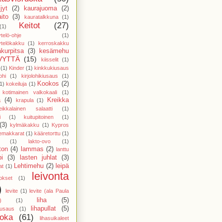
jyt
(2)
kaurajuoma
(2)
ito
(3)
kauratalkkuna
(1)
Keitot
(27)
(1)
telö-ohje
(1)
telökakku
(1)
kerroskakku
kurpitsa
(3)
kesämehu
VYTTÄ
(15)
kiisselit
(1)
(1)
Kinder
(1)
kinkkukiusaus
ohi
(1)
kirjolohikiusaus
(1)
Kookos
(2)
1)
kokeiluja
(1)
kotimainen valkokaali
(1)
a
(4)
Kreikka
krapula
(1)
eikkalainen salaatti
(1)
i
(1)
kuitupitoinen
(1)
(3)
kylmäkakku
(1)
Kypros
temakkarat
(1)
kääretorttu
(1)
(1)
lakto-ovo
(1)
ton
(4)
lammas
(2)
lanttu
pi
(3)
lasten juhlat
(3)
Lehtimehu
(2)
leipä
at
(1)
leivonta
vokset
(1)
)
levite
(1)
levite (ala Paula
liha
(5)
)
(1)
lihapullat
(5)
kiusaus
(1)
uoka
(61)
lihasuikaleet