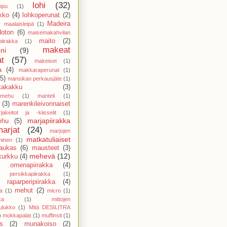
lohi
(32)
ppu
(1)
ikko
(4)
lohkoperunat
(2)
)
Madeira
maalaisleipä
(1)
doton
(6)
maisemakahvilan
maito
(2)
piirakka
(1)
makeat
ni
(9)
at
(57)
makeiset
(1)
a
(4)
makkaraperunat
(1)
(5)
mansikan perkausjäte
(1)
kakakku
(3)
amehu
(1)
manteli
(1)
(3)
marenkileivonnaiset
jakeitot ja -kiisselit
(1)
marjapiirakka
ehu
(5)
marjat
(24)
marjojen
matkatuliaiset
minen
(1)
aukas
(6)
mausteet
(3)
mehevä
(12)
kurkku
(4)
 omenapiirakka
(4)
persikkapiirakka
(1)
raparperipiirakka
(4)
mehut
(2)
a
(1)
micro
(1)
ka
(1)
mittojen
ulukko
(1)
Mitä DESILITRA
)
mokkapalat
(1)
muffinsit
(1)
s
(2)
munakoiso
(2)