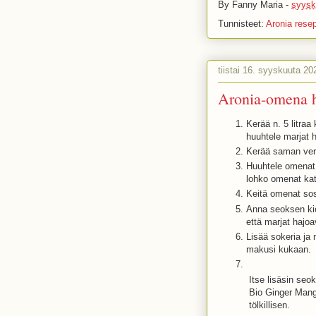
By
Fanny Maria
-
syysk
Tunnisteet:
Aronia resep
tiistai 16. syyskuuta 20
Aronia-omena h
Kerää n. 5 litraa
huuhtele marjat h
Kerää saman verr
Huuhtele omenat
lohko omenat kat
Keitä omenat sos
Anna seoksen ki
että marjat hajo
Lisää sokeria ja
makusi kukaan.
Itse lisäsin seo
Bio Ginger Ma
tölkillisen.