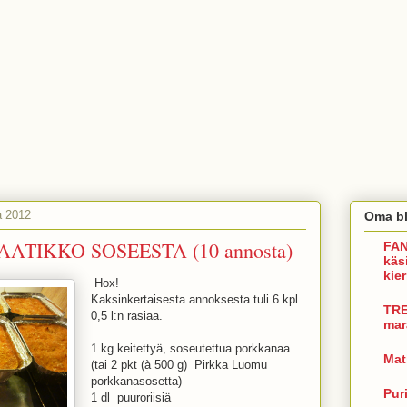
a 2012
Oma bl
TIKKO SOSEESTA (10 annosta)
FAN
käs
kie
Hox!
Kaksinkertaisesta annoksesta tuli 6 kpl
TRE
0,5 l:n rasiaa.
mar
1 kg keitettyä, soseutettua porkkanaa
Mat
(tai 2 pkt (à 500 g) Pirkka Luomu
porkkanasosetta)
Pur
1 dl puuroriisiä