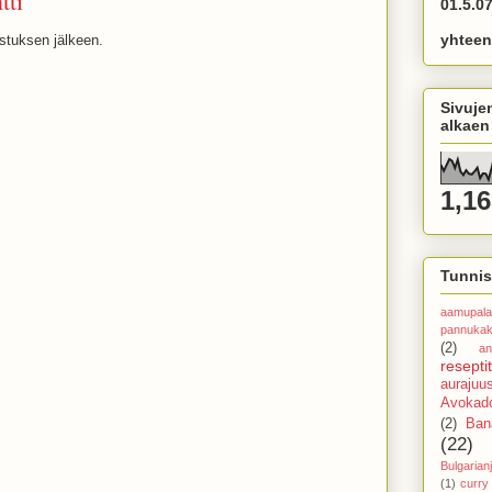
tti
01.5.07
yhteen
istuksen jälkeen.
Sivuje
alkaen
1,16
Tunnis
aamupala
pannuka
(2)
an
reseptit
aurajuu
Avokado
(2)
Ban
(22)
Bulgarianj
(1)
curry