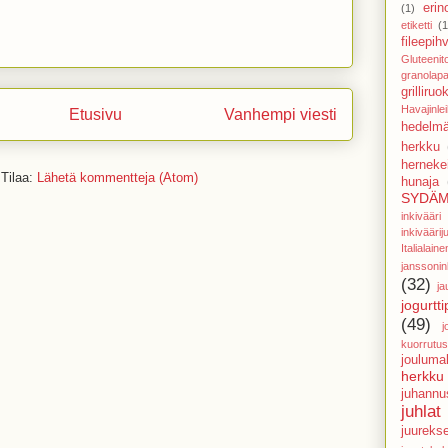
eri
(1)
etiketti
(1
fileepihv
Gluteenit
granolapa
grilliruo
Havajinle
Etusivu
Vanhempi viesti
hedelmä
herkku
hernekei
Tilaa:
Lähetä kommentteja (Atom)
hunaja
SYDÄM
inkivää
inkivääri
Italial
janssoni
(32)
ja
jogurtti
(49)
j
kuorrutus
jouluma
herkku
juhannu
juhlat
juureks