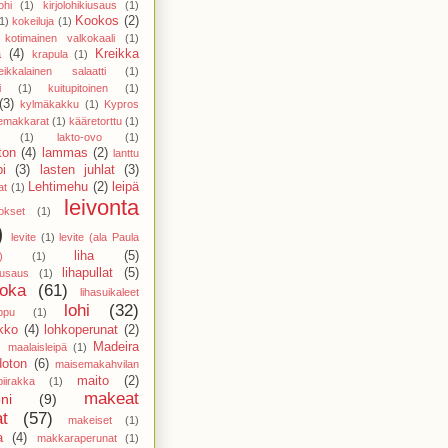
ohi
(1)
kirjolohikiusaus
(1)
Kookos
(2)
1)
kokeiluja
(1)
kotimainen valkokaali
(1)
a
(4)
Kreikka
krapula
(1)
eikkalainen salaatti
(1)
i
(1)
kuitupitoinen
(1)
(3)
kylmäkakku
(1)
Kypros
temakkarat
(1)
kääretorttu
(1)
(1)
lakto-ovo
(1)
ton
(4)
lammas
(2)
lanttu
pi
(3)
lasten juhlat
(3)
Lehtimehu
(2)
leipä
at
(1)
leivonta
vokset
(1)
)
levite
(1)
levite (ala Paula
liha
(5)
)
(1)
lihapullat
(5)
kiusaus
(1)
uoka
(61)
lihasuikaleet
lohi
(32)
ppu
(1)
ikko
(4)
lohkoperunat
(2)
)
Madeira
maalaisleipä
(1)
doton
(6)
maisemakahvilan
maito
(2)
piirakka
(1)
makeat
ni
(9)
at
(57)
makeiset
(1)
a
(4)
makkaraperunat
(1)