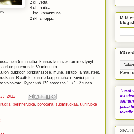
2 dl vettä
4 dl maitoa
kko
1 iso kananmuna
Mitä et
2 rkl siirappia
blogis
Käännä
dessä noin 5 minuuttia, kunnes keitinvesi on imeytynyt
a hauduta puuroa noin 30 minuuttia.
uuron joukkoon porkkanasose, muna, siirappi ja mausteet.
Power
uokaan. Ripottele pinnalle korppujauhoja. Kuvioi pinta
ama voinokare. Kypsennä 175 asteessa 1 1/2 - 2 tuntia.
Tiesith
tekstien
 23, 2012
sallittu
sruoka
,
perinneruoka
,
porkkana
,
suomiruokaa
,
uuniruoka
jakaa li
tekstiin.
:
SIVUJ