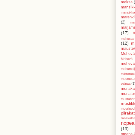
maksa
mansik
mansikk
marenki
(2)
mar
marjam
(17)
mehusta
(12)
m
mauste
Mehevä
Mehevä 
mehevä 
mehumaij
mikroruo
muuntota
painaa
(1
munaka
munato
mustaher
mustikk
muurinpoh
piirakat
ranskalai
nopea
(13)
omena-k