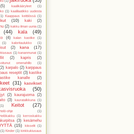
jälkiruoka
(33)
kku
(1)
(5)
kaalikääryleet
(1)
kko
(1)
kaalilaatikko uudesta
(1)
Kaappaus keittiössä
(1)
kut
(10)
kaki
(2)
mu
(2)
kakku ilman uunia
(1)
(44)
kala
(49)
to
(4)
kalan kastike
(1)
(1)
kaloritaulukko
(1)
kana
(17)
sut
(2)
ekiusaus
(1)
kananmunat
(1)
lit
(2)
kapris
(2)
isoitunut omenahillo
(1)
(2)
karpalo
(2)
karppaus
paus reseptit
(3)
kastike
astike kanalle
(2)
kkeet
(31)
kasvikset
kasvisruoka
(50)
jyt
(2)
kaurajuoma
(2)
ito
(3)
kauratalkkuna
(1)
Keitot
(27)
(1)
telö-ohje
(1)
telökakku
(1)
kerroskakku
kurpitsa
(3)
kesämehu
VYTTÄ
(15)
kiisselit
(1)
(1)
Kinder
(1)
kinkkukiusaus