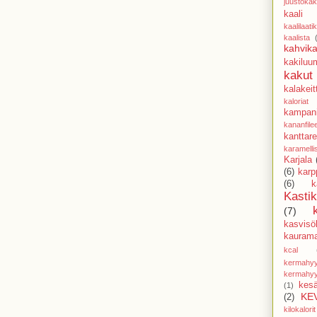
juustoka
kaali
kaalilaati
kaalista
kahvika
kakiluu
kakut
kalakeit
kaloriat
kampani
kananfile
kanttarel
karamell
Karjala
(6)
karp
(6)
k
Kasti
(7)
kasvisöl
kaurama
kcal
kermahyy
kermahyy
kesä
(1)
KE
(2)
kilokalorit