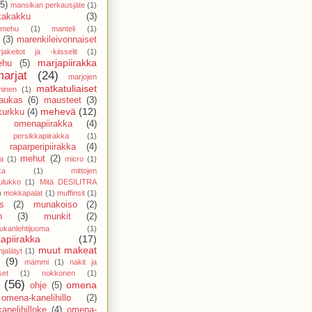
(5)
mansikan perkausjäte
(1)
kakakku
(3)
amehu
(1)
manteli
(1)
(3)
marenkileivonnaiset
jakeitot ja -kiisselit
(1)
marjapiirakka
ehu
(5)
marjat
(24)
marjojen
matkatuliaiset
minen
(1)
aukas
(6)
mausteet
(3)
mehevä
(12)
kurkku
(4)
 omenapiirakka
(4)
persikkapiirakka
(1)
raparperipiirakka
(4)
mehut
(2)
a
(1)
micro
(1)
ka
(1)
mittojen
ulukko
(1)
Mitä DESILITRA
)
mokkapalat
(1)
muffinsit
(1)
s
(2)
munakoiso
(2)
n
(3)
munkit
(2)
ukanlehtijuoma
(1)
apiirakka
(17)
muut makeat
jalätyt
(1)
(9)
mämmi
(1)
nakit ja
set
(1)
nokkonen
(1)
(56)
omena
ohje
(5)
omena-kanelihillo
(2)
anelihilloke
(4)
omena-