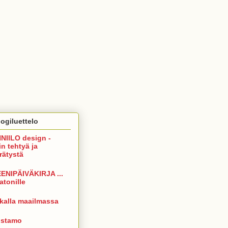
ogiluettelo
NIILO design -
in tehtyä ja
rrätystä
ENIPÄIVÄKIRJA ...
atonille
kalla maailmassa
istamo