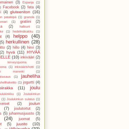
nomainen
(3)
Espanja
(1)
Facebook
(2)
feta
(4)
)
gluteeniton
(16)
i
(4)
on pataleipä
(1)
granola
(1)
gratiini
(2)
nnari
(1)
ka
(2)
hallouni
(1)
ike
(1)
hedelmäkakku
(1)
helppo
(40)
t
(4)
herkullinen
(28)
(5)
tto
(2)
hillo
(4)
hirvi
(3)
hyvä
(11)
HYVÄÄ
(2)
ELLE
(10)
inkivääri
(2)
ri terveysjuoma
(1)
juoma
(1)
inkiväärishotti
(1)
ainen marenki
(1)
jauheliha
nkiusaus
(1)
jogurtti
(4)
uhelihakeitto
(1)
joulu
piirakka
(11)
oulukinkku
(1)
Joulukinkun
(1)
Joulukinkun sulatus
(1)
joulun
keiset
(2)
(7)
joulutortut
(2)
s
(5)
juhannusjuusto
(3)
(24)
juomat
(5)
juusto
(10)
et
(5)