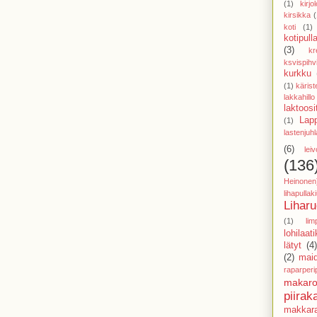
(1)
kirjol
kirsikka
(
koti
(1)
kotipull
(3)
kr
ksvispihv
kurkku
(1)
käris
lakkahillo
laktoosi
Lap
(1)
lastenjuhl
(6)
lei
(136
Heinonen
lihapulla
Lihar
(1)
lim
lohilaat
lätyt
(4
(2)
mai
raparperi
makaro
piirak
makkar