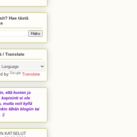
sit? Hae tästä
ta
 / Translate
ed by
Translate
än, että kuvien ja
 kopiointi ei ole
a, mutta voit kyllä
nkin tähän blogiin tai
 :)
EN KATSELUT