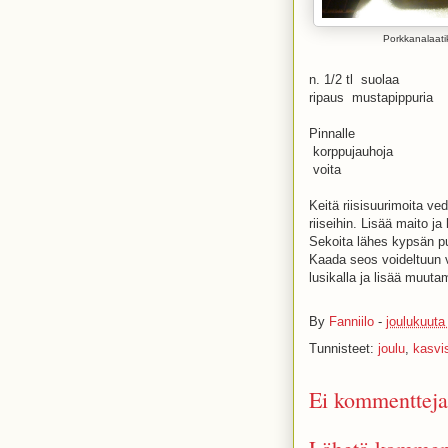
Porkkanalaati
n. 1/2 tl suolaa
ripaus mustapippuria
Pinnalle
korppujauhoja
voita
Keitä riisisuurimoita ve
riiseihin. Lisää maito j
Sekoita lähes kypsän p
Kaada seos voideltuun v
lusikalla ja lisää muut
By
Fanniilo
-
joulukuuta
Tunnisteet:
joulu
,
kasvi
Ei kommentteja