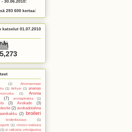
 - 30.06.2010:
sä 293 600 kertaa:
n katselut 01.07.2010
5,273
teet
(1)
Ahvenanmaan
ananas
kku
(1)
Airfryer
(1)
Aronia
nosruoka
(1)
(7)
aroniapiirakka
(1)
sto
(3)
Avokado
(3)
levite
(2)
avokadotahna
broileri
aanikakku
(2)
broilerikiusaus
(1)
ogurtti
(1)
chorizo-makkara
(1)
ei valkoista vehnäjauhoa