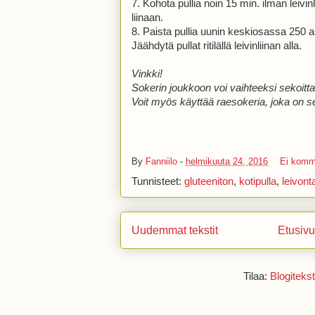
7. Kohota pullia noin 15 min. ilman leivinli
liinaan.
8. Paista pullia uunin keskiosassa 250 
Jäähdytä pullat ritilällä leivinliinan alla.
Vinkki!
Sokerin joukkoon voi vaihteeksi sekoittaa
Voit myös käyttää raesokeria, joka on se
By
Fanniilo
-
helmikuuta 24, 2016
Ei komm
Tunnisteet:
gluteeniton
,
kotipulla
,
leivont
Uudemmat tekstit
Etusivu
Tilaa:
Blogitekst