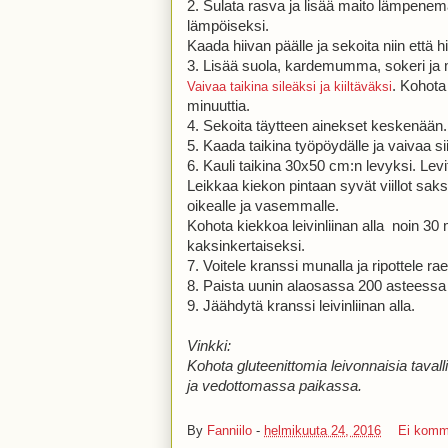
2. Sulata rasva ja lisää maito lämpen
lämpöiseksi.
Kaada hiivan päälle ja sekoita niin että h
3. Lisää suola, kardemumma, sokeri ja m
. Kohota 
Vaivaa taikina sileäksi ja kiiltäväksi
minuuttia.
4. Sekoita täytteen ainekset keskenään.
5. Kaada taikina työpöydälle ja vaivaa s
6. Kauli taikina 30x50 cm:n levyksi. Levitä
Leikkaa kiekon pintaan syvät viillot saksi
oikealle ja vasemmalle.
Kohota kiekkoa leivinliinan alla noin 3
kaksinkertaiseksi.
7. Voitele kranssi munalla ja ripottele ra
8. Paista uunin alaosassa 200 asteessa 
9. Jäähdytä kranssi leivinliinan alla.
Vinkki:
Kohota gluteenittomia leivonnaisia tava
ja vedottomassa paikassa.
By
Fanniilo
-
helmikuuta 24, 2016
Ei komm