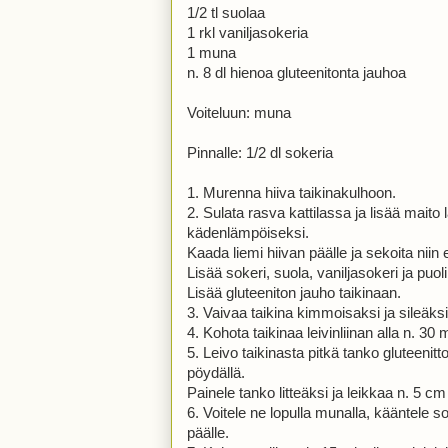
1/2 tl suolaa
1 rkl vaniljasokeria
1 muna
n. 8 dl hienoa gluteenitonta jauhoa
Voiteluun: muna
Pinnalle: 1/2 dl sokeria
1. Murenna hiiva taikinakulhoon.
2. Sulata rasva kattilassa ja lisää mai
kädenlämpöiseksi.
Kaada liemi hiivan päälle ja sekoita niin e
Lisää sokeri, suola, vaniljasokeri ja puo
Lisää gluteeniton jauho taikinaan.
3. Vaivaa taikina kimmoisaksi ja sileäksi
4. Kohota taikinaa leivinliinan alla n. 30 
5. Leivo taikinasta pitkä tanko gluteenitto
pöydällä.
Painele tanko litteäksi ja leikkaa n. 5 cm 
6. Voitele ne lopulla munalla, kääntele s
päälle.