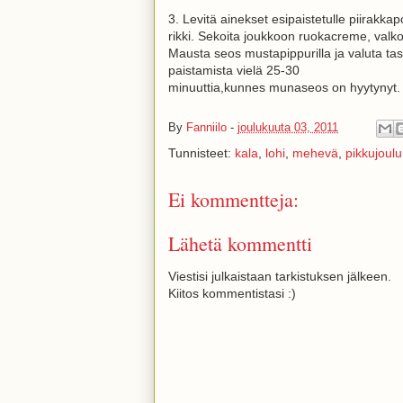
3. Levitä ainekset esipaistetulle piirakk
rikki. Sekoita joukkoon ruokacreme, valkov
Mausta seos mustapippurilla ja valuta tas
paistamista vielä 25-30
minuuttia,kunnes munaseos on hyytynyt.
By
Fanniilo
-
joulukuuta 03, 2011
Tunnisteet:
kala
,
lohi
,
mehevä
,
pikkujoulu
Ei kommentteja:
Lähetä kommentti
Viestisi julkaistaan tarkistuksen jälkeen.
Kiitos kommentistasi :)