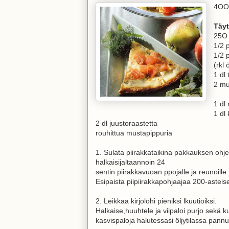
4OO 
Täyt
25O 
1/2 
1/2 
(rkl 
1 dl 
2 m
1 dl
1 dl 
2 dl juustoraastetta
rouhittua mustapippuria
1. Sulata piirakkataikina pakkauksen ohj
halkaisijaltaannoin 24
sentin piirakkavuoan ppojalle ja reunoille.
Esipaista piipiirakkapohjaajaa 200-asteis
2. Leikkaa kirjolohi pieniksi lkuutioiksi.
Halkaise,huuhtele ja viipaloi purjo sekä ku
kasvispaloja halutessasi öljytilassa pann