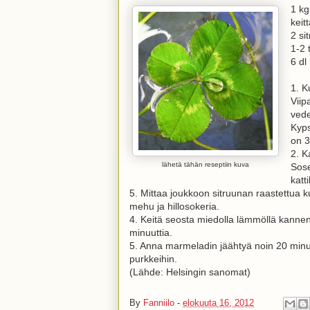
1 kg
keit
2 si
1-2 
6 dl
1. K
Viip
vede
Kyp
on 3
2. K
lähetä tähän reseptiin kuva
Sose
katt
5. Mittaa joukkoon sitruunan raastettua ku
mehu ja hillosokeria.
4. Keitä seosta miedolla lämmöllä kannen 
minuuttia.
5. Anna marmeladin jäähtyä noin 20 minuut
purkkeihin.
(Lähde: Helsingin sanomat)
By
Fanniilo
-
elokuuta 16, 2012