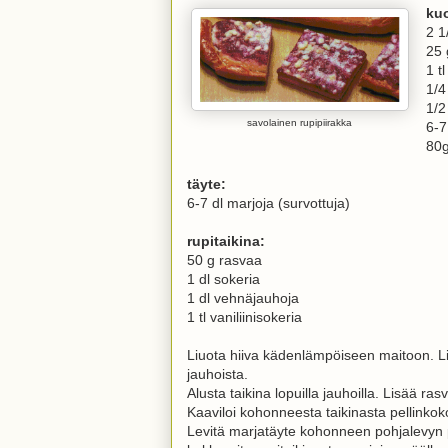
kuo
2 1
25 
1 t
1/4
1/
savolainen rupipiirakka
6-7
80g
täyte:
6-7 dl marjoja (survottuja)
rupitaikina:
50 g rasvaa
1 dl sokeria
1 dl vehnäjauhoja
1 tl vaniliinisokeria
Liuota hiiva kädenlämpöiseen maitoon. L
jauhoista.
Alusta taikina lopuilla jauhoilla. Lisää ras
Kaaviloi kohonneesta taikinasta pellinkok
Levitä marjatäyte kohonneen pohjalevyn p