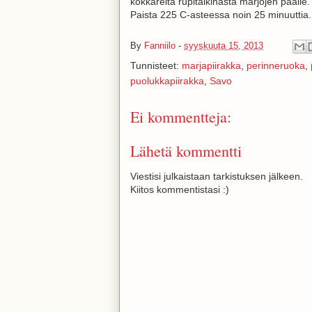
kokkareita rupitaikinasta marjojen päälle.
Paista 225 C-asteessa noin 25 minuuttia.
By
Fanniilo
-
syyskuuta 15, 2013
Tunnisteet:
marjapiirakka
,
perinneruoka
,
puolukkapiirakka
,
Savo
Ei kommentteja:
Lähetä kommentti
Viestisi julkaistaan tarkistuksen jälkeen.
Kiitos kommentistasi :)