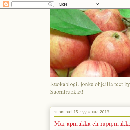
Ruokablogi, jonka ohjeilla teet hy
Suomiruokaa!
sunnuntai 15. syyskuuta 2013
Marjapiirakka eli rupipiirakk