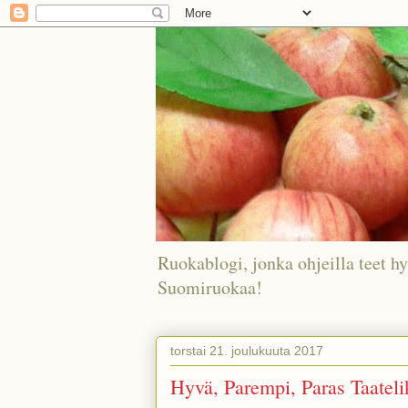
Ruokablogi, jonka ohjeilla teet hy
Suomiruokaa!
torstai 21. joulukuuta 2017
Hyvä, Parempi, Paras Taatel