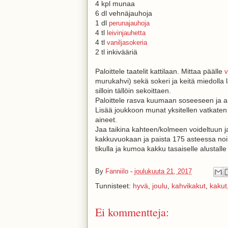
4 kpl munaa
6 dl vehnäjauhoja
1 dl
perunajauhoja
4 tl
leivinjauhetta
4 tl
vaniljasokeria
2 tl inkivääriä
Paloittele taatelit kattilaan. Mittaa päälle
v
murukahvi) sekä sokeri ja keitä miedolla
silloin tällöin sekoittaen.
Paloittele rasva kuumaan soseeseen ja a
Lisää joukkoon munat yksitellen vatkaten
aineet.
Jaa taikina kahteen/kolmeen voideltuun 
kakkuvuokaan ja paista 175 asteessa noin
tikulla ja kumoa kakku tasaiselle alustalle
By
Fanniilo
-
joulukuuta 21, 2017
Tunnisteet:
hyvä
,
joulu
,
kahvikakut
,
kakut
Ei kommentteja: