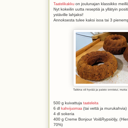
on joulunajan klassikko meill
Taatelikakku
Nyt kokeilin uutta reseptiä ja yllätyin positi
ystäville lahjaksi!
Annoksesta tulee kaksi isoa tai 3 pienem
Taikina oli hyvää ja paisto onnistui, mutt
500 g kuivattuja
taateleita
6 dl
(tai vettä ja murukahvia)
kahvijuomaa
4 dl sokeria
400 g Creme Bonjour Voi&Rypsiöljy, (Hien
70%)