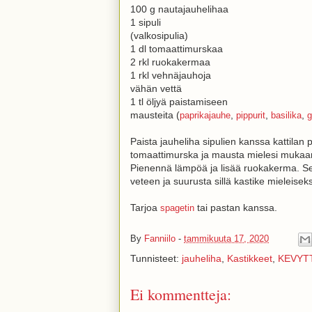
100 g nautajauhelihaa
1 sipuli
(valkosipulia)
1 dl tomaattimurskaa
2 rkl ruokakermaa
1 rkl vehnäjauhoja
vähän vettä
1 tl öljyä paistamiseen
mausteita (
,
,
,
paprikajauhe
pippurit
basilika
g
Paista jauheliha sipulien kanssa kattilan p
tomaattimurska ja mausta mielesi mukaan
Pienennä lämpöä ja lisää ruokakerma. S
veteen ja suurusta sillä kastike mieleiseks
Tarjoa
tai pastan kanssa.
spagetin
By
Fanniilo
-
tammikuuta 17, 2020
Tunnisteet:
jauheliha
,
Kastikkeet
,
KEVYT
Ei kommentteja: