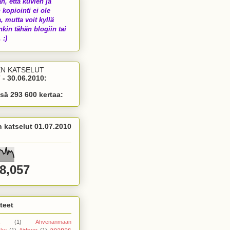
än, että kuvien ja
 kopiointi ei ole
a, mutta voit kyllä
nkin tähän blogiin tai
 :)
EN KATSELUT
 - 30.06.2010:
sä 293 600 kertaa:
n katselut 01.07.2010
8,057
teet
(1)
Ahvenanmaan
ananas
kku
(1)
Airfryer
(1)