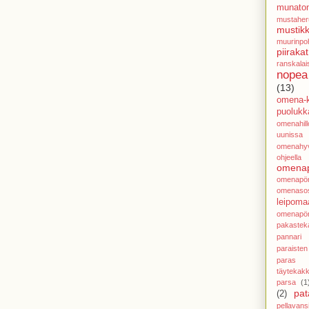
munato
mustaher
mustikk
muurinpoh
piirakat
ranskalai
nopea
(13)
omena-k
puolukka
omenahillo
uunissa
omenahy
ohjeella
omenap
omenapör
omenasos
leipoma
omenapör
pakastek
pannari
paraisten
paras j
täytekak
parsa
(1
pat
(2)
pellavans