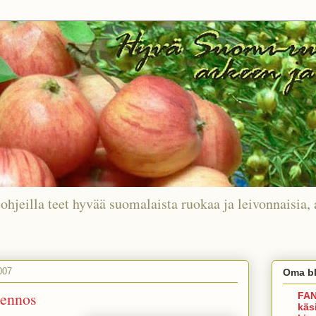
ohjeilla teet hyvää suomalaista ruokaa ja leivonnaisia, 
007
Oma bl
hennos
FAN
käs