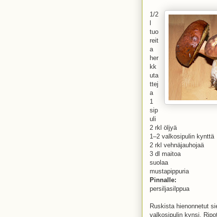
1/2
l
tuo
reit
a
her
kk
uta
ttej
a
1
sip
uli
2 rkl öljyä
1–2 valkosipulin kynttä
2 rkl vehnäjauhojaä
3 dl maitoa
suolaa
mustapippuria
Pinnalle:
persiljasilppua
Ruskista hienonnetut sie
valkosipulin kynsi. Ripo