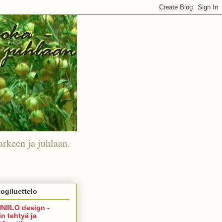
arkeen ja juhlaan.
ogiluettelo
NIILO design -
in tehtyä ja