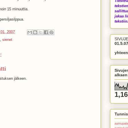
Tiesith
tekstien
oin 15 minuuttia.
sallittu
jakaa li
persiljasilppua.
tekstiin.
 01, 2007
SIVUJ
,
sienet
01.5.07
:
yhteen
tti
Sivuje
alkaen
istuksen jälkeen.
1,16
Tunnis
aamupala
pannuka