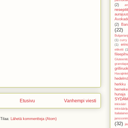
(2)
an
reseptit
aurajuu
Avokado
(2)
Ban
(22)
Bulgarianj
(1)
curry
eri
(1)
etiketti
(1
fileepihv
Gluteenit
granolapa
grilliruo
Havajinle
hedelmä
herkku
hernekei
hunaja
SYDÄM
Etusivu
Vanhempi viesti
inkivää
inkivääri
Italial
janssoni
Tilaa:
Lähetä kommentteja (Atom)
(32)
ja