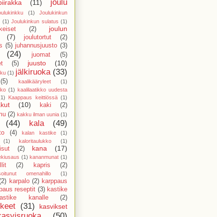
joulu
piirakka
(11)
oulukinkku
(1)
Joulukinkun
(1)
Joulukinkun sulatus
(1)
joulun
keiset
(2)
(7)
joulutortut
(2)
s
(5)
juhannusjuusto
(3)
(24)
juomat
(5)
juusto
(10)
et
(5)
jälkiruoka
(33)
kku
(1)
(5)
kaalikääryleet
(1)
kko
(1)
kaalilaatikko uudesta
(1)
Kaappaus keittiössä
(1)
kut
(10)
kaki
(2)
mu
(2)
kakku ilman uunia
(1)
(44)
kala
(49)
to
(4)
kalan kastike
(1)
(1)
kaloritaulukko
(1)
kana
(17)
sut
(2)
ekiusaus
(1)
kananmunat
(1)
lit
(2)
kapris
(2)
isoitunut omenahillo
(1)
(2)
karpalo
(2)
karppaus
paus reseptit
(3)
kastike
astike kanalle
(2)
kkeet
(31)
kasvikset
kasvisruoka
(50)