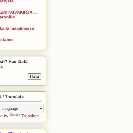
rrätystä
ENIPÄIVÄKIRJA ...
atonille
kalla maailmassa
istamo
sit? Hae tästä
ta
 / Translate
ed by
Translate