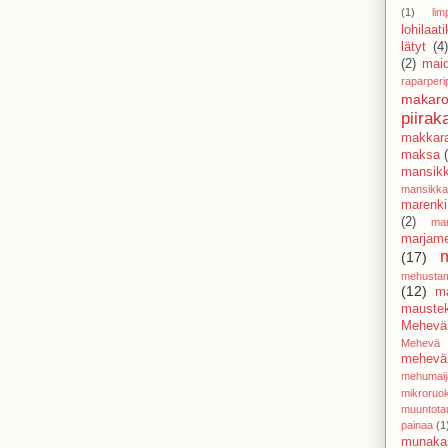
(1)
lim
lohilaat
lätyt
(4
(2)
mai
raparperi
makaro
piirak
makkar
maksa
mansik
mansikk
marenki
(2)
mar
marjam
(17)
mehusta
(12)
m
mauste
Mehevä
Mehevä 
mehevä 
mehumaij
mikroruo
muuntota
painaa
(1
munaka