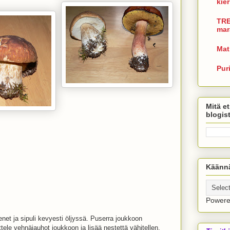
kie
TRE
mar
Mat
Pur
Mitä et
blogis
Käännä
Power
net ja sipuli kevyesti öljyssä. Puserra joukkoon
ttele vehnäjauhot joukkoon ja lisää nestettä vähitellen.