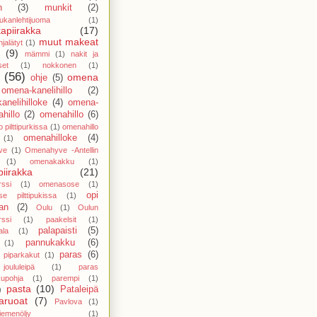
n
(3)
munkit
(2)
ukanlehtijuoma
(1)
apiirakka
(17)
muut makeat
jalätyt
(1)
(9)
mämmi
(1)
nakit ja
set
(1)
nokkonen
(1)
(56)
omena
ohje
(5)
omena-kanelihillo
(2)
anelihilloke
(4)
omena-
hillo
(2)
omenahillo
(6)
 pilttipurkissa
(1)
omenahillo
omenahilloke
(4)
(1)
ve
(1)
Omenahyve -Antellin
(1)
omenakakku
(1)
iirakka
(21)
ssi
(1)
omenasose
(1)
opi
e pilttipukissa
(1)
an
(2)
Oulu
(1)
Oulun
ssi
(1)
paakelsit
(1)
palapaisti
(5)
ala
(1)
pannukakku
(6)
(1)
paras
(6)
 piparkakut
(1)
oululeipä
(1)
paras
kupohja
(1)
parempi
(1)
pasta
(10)
Pataleipä
)
aruoat
(7)
Pavlova
(1)
iemenöljy
(1)