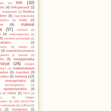
lohi
(32)
ppu
(1)
ikko
(4)
lohkoperunat
(2)
)
Madeira
maalaisleipä
(1)
doton
(6)
maisemakahvilan
maito
(2)
piirakka
(1)
makeat
ni
(9)
at
(57)
makeiset
(1)
a
(4)
makkaraperunat
(1)
(5)
mansikan perkausjäte
(1)
kakakku
(3)
amehu
(1)
manteli
(1)
(3)
marenkileivonnaiset
jakeitot ja -kiisselit
(1)
marjapiirakka
ehu
(5)
marjat
(24)
marjojen
matkatuliaiset
minen
(1)
aukas
(6)
mausteet
(3)
mehevä
(12)
kurkku
(4)
 omenapiirakka
(4)
persikkapiirakka
(1)
raparperipiirakka
(4)
mehut
(2)
a
(1)
micro
(1)
ka
(1)
mittojen
ulukko
(1)
Mitä DESILITRA
)
mokkapalat
(1)
muffinsit
(1)
s
(2)
munakoiso
(2)