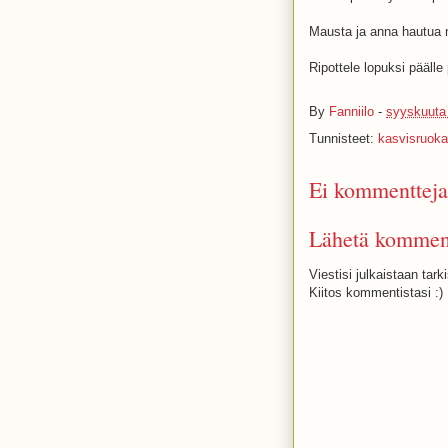
Mausta ja anna hautua n
Ripottele lopuksi päälle 
By
Fanniilo
-
syyskuuta
Tunnisteet:
kasvisruoka
Ei kommentteja
Lähetä kommen
Viestisi julkaistaan tark
Kiitos kommentistasi :)