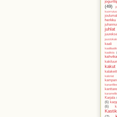
jogurtti
(49)
j
kuorrutus
jouluma
herkku
juhannu
juhlat
juureks
juustoka
kaali
kaalilaati
kaalista
kahvika
kakiluu
kakut
kalakeit
kaloriat
kampani
kananfile
kanttarel
karamell
Karjala
(6)
karp
(6)
k
Kasti
(7)