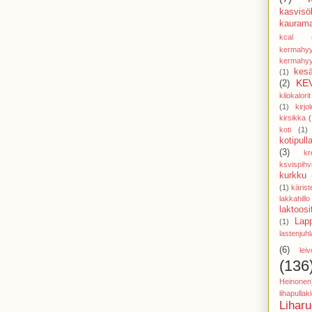
kasvisöl
kaurama
kcal
kermahyy
kermahyy
kesä
(1)
KE
(2)
kilokalorit
(1)
kirjol
kirsikka
(
koti
(1)
kotipull
(3)
kr
ksvispihv
kurkku
(1)
käris
lakkahillo
laktoosi
Lap
(1)
lastenjuhl
(6)
lei
(136
Heinonen
lihapulla
Lihar