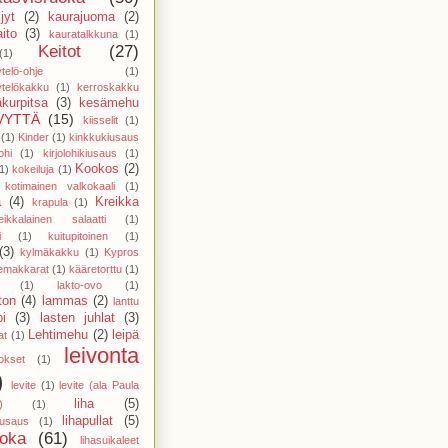
jyt
(2)
kaurajuoma
(2)
ito
(3)
kauratalkkuna
(1)
Keitot
(27)
(1)
telö-ohje
(1)
telökakku
(1)
kerroskakku
kurpitsa
(3)
kesämehu
VYTTÄ
(15)
kiisselit
(1)
(1)
Kinder
(1)
kinkkukiusaus
ohi
(1)
kirjolohikiusaus
(1)
Kookos
(2)
1)
kokeiluja
(1)
kotimainen valkokaali
(1)
a
(4)
Kreikka
krapula
(1)
eikkalainen salaatti
(1)
i
(1)
kuitupitoinen
(1)
(3)
kylmäkakku
(1)
Kypros
temakkarat
(1)
kääretorttu
(1)
(1)
lakto-ovo
(1)
ton
(4)
lammas
(2)
lanttu
pi
(3)
lasten juhlat
(3)
Lehtimehu
(2)
leipä
at
(1)
leivonta
vokset
(1)
)
levite
(1)
levite (ala Paula
liha
(5)
)
(1)
lihapullat
(5)
kiusaus
(1)
uoka
(61)
lihasuikaleet