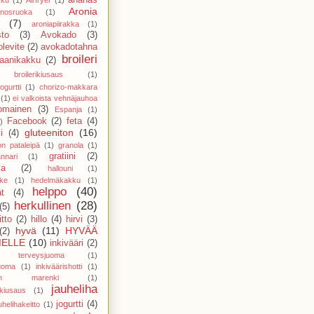
Aronia
nosruoka
(1)
(7)
aroniapiirakka
(1)
sto
(3)
Avokado
(3)
levite
(2)
avokadotahna
broileri
aanikakku
(2)
broilerikiusaus
(1)
ogurtti
(1)
chorizo-makkara
(1)
ei valkoista vehnäjauhoa
nomainen
(3)
Espanja
(1)
Facebook
(2)
feta
(4)
)
gluteeniton
(16)
i
(4)
on pataleipä
(1)
granola
(1)
gratiini
(2)
nnari
(1)
ka
(2)
hallouni
(1)
ike
(1)
hedelmäkakku
(1)
helppo
(40)
t
(4)
herkullinen
(28)
(5)
tto
(2)
hillo
(4)
hirvi
(3)
hyvä
(11)
HYVÄÄ
(2)
ELLE
(10)
inkivääri
(2)
ri terveysjuoma
(1)
juoma
(1)
inkiväärishotti
(1)
ainen marenki
(1)
jauheliha
nkiusaus
(1)
jogurtti
(4)
uhelihakeitto
(1)