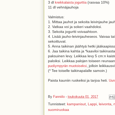
3 dl
(rasvaa 10%)
kreikkalaista jogurttia
11 dl vehnäjauhoja
Valmistus:
1. Mittaa jauhot ja sekoita leivinjauhe ja
2. Vatkaa voi ja sokeri vaahdoksi.
3. Sekoita jogurtti voivaahtoon.
4. Lisää jauho-leivinjauheseos. Vaivaa tai
sekoittuvat.
5. Anna taikinan jäähtyä hetki jääkaapissa.
6. Jaa taikina kahtia ja *kaaviloi taikinas
paksuinen levy. Leikkaa levy 5 cm:n kaist
paloiksi. Leikkaa palojen toiseen reunaan 3
, jolloin leikkausv
puoliympyrän muotoiseksi
(* Tee toiselle taikinapalalle samoin.)
Paista kauniin ruskeiksi ja tarjoa heti.
Uun
By
Fanniilo
-
toukokuuta 01, 2017
Tunnisteet:
kampanisut
,
Lappi
,
leivonta
,
suomiruokaa