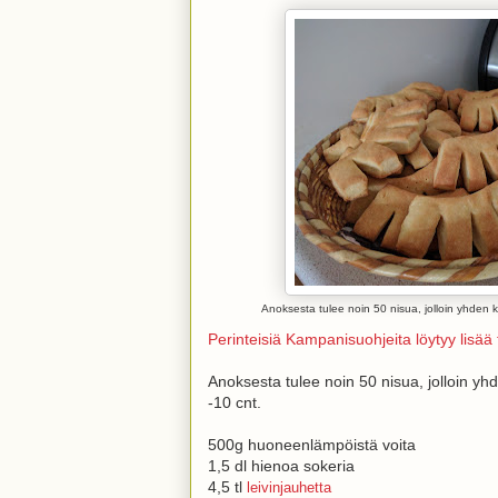
Anoksesta tulee noin 50 nisua, jolloin yhden 
Perinteisiä Kampanisuohjeita löytyy lisää 
Anoksesta tulee noin 50 nisua, jolloin y
-10 cnt.
500g huoneenlämpöistä voita
1,5 dl hienoa sokeria
4,5 tl
leivinjauhetta