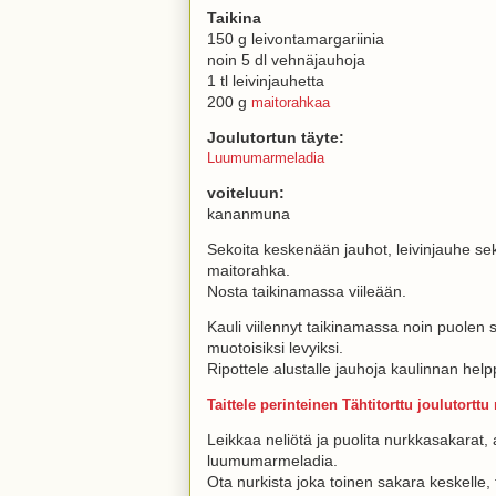
Taikina
150 g leivontamargariinia
noin 5 dl vehnäjauhoja
1 tl leivinjauhetta
200 g
maitorahkaa
Joulutortun täyte:
Luumumarmeladia
voiteluun:
kananmuna
Sekoita keskenään jauhot, leivinjauhe se
maitorahka.
Nosta taikinamassa viileään.
Kauli viilennyt taikinamassa noin puolen 
muotoisiksi levyiksi.
Ripottele alustalle jauhoja kaulinnan help
Taittele perinteinen Tähtitorttu joulutorttu
Leikkaa neliötä ja puolita nurkkasakarat, 
luumumarmeladia.
Ota nurkista joka toinen sakara keskelle,