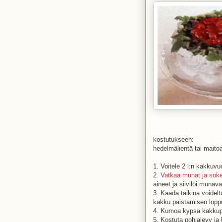
kostutukseen:
hedelmälientä tai maito
1. Voitele 2 l:n kakkuvu
2.
Vatkaa munat ja soke
aineet ja siivilöi munav
3. Kaada taikina voidel
kakku paistamisen loppu
4. Kumoa kypsä kakkup
5. Kostuta pohjalevy ja 