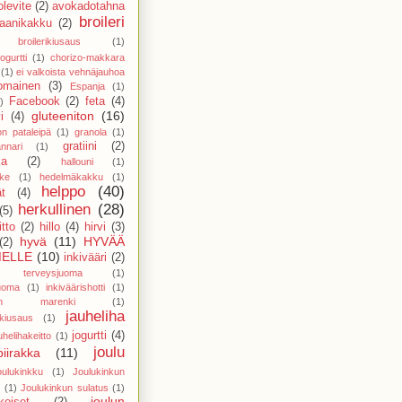
levite
(2)
avokadotahna
broileri
aanikakku
(2)
broilerikiusaus
(1)
ogurtti
(1)
chorizo-makkara
(1)
ei valkoista vehnäjauhoa
nomainen
(3)
Espanja
(1)
Facebook
(2)
feta
(4)
)
gluteeniton
(16)
i
(4)
on pataleipä
(1)
granola
(1)
gratiini
(2)
nnari
(1)
ka
(2)
hallouni
(1)
ike
(1)
hedelmäkakku
(1)
helppo
(40)
t
(4)
herkullinen
(28)
(5)
tto
(2)
hillo
(4)
hirvi
(3)
hyvä
(11)
HYVÄÄ
(2)
ELLE
(10)
inkivääri
(2)
ri terveysjuoma
(1)
juoma
(1)
inkiväärishotti
(1)
ainen marenki
(1)
jauheliha
nkiusaus
(1)
jogurtti
(4)
uhelihakeitto
(1)
joulu
piirakka
(11)
oulukinkku
(1)
Joulukinkun
(1)
Joulukinkun sulatus
(1)
joulun
keiset
(2)