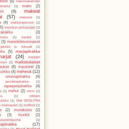
doton
(6)
maisemakahvilan
maito
(2)
piirakka
(1)
makeat
ni
(9)
at
(57)
makeiset
(1)
a
(4)
makkaraperunat
(1)
(5)
mansikan perkausjäte
(1)
kakakku
(3)
amehu
(1)
manteli
(1)
(3)
marenkileivonnaiset
jakeitot ja -kiisselit
(1)
marjapiirakka
ehu
(5)
marjat
(24)
marjojen
matkatuliaiset
minen
(1)
aukas
(6)
mausteet
(3)
mehevä
(12)
kurkku
(4)
 omenapiirakka
(4)
persikkapiirakka
(1)
raparperipiirakka
(4)
mehut
(2)
a
(1)
micro
(1)
ka
(1)
mittojen
ulukko
(1)
Mitä DESILITRA
)
mokkapalat
(1)
muffinsit
(1)
s
(2)
munakoiso
(2)
n
(3)
munkit
(2)
ukanlehtijuoma
(1)
apiirakka
(17)
muut makeat
jalätyt
(1)