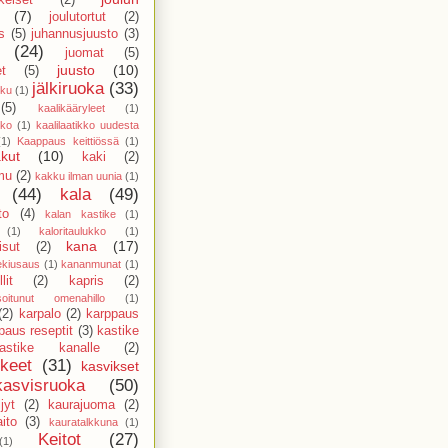
(7)
joulutortut
(2)
s
(5)
juhannusjuusto
(3)
(24)
juomat
(5)
juusto
(10)
et
(5)
jälkiruoka
(33)
kku
(1)
(5)
kaalikääryleet
(1)
kko
(1)
kaalilaatikko uudesta
(1)
Kaappaus keittiössä
(1)
kut
(10)
kaki
(2)
mu
(2)
kakku ilman uunia
(1)
(44)
kala
(49)
to
(4)
kalan kastike
(1)
(1)
kaloritaulukko
(1)
kana
(17)
sut
(2)
ekiusaus
(1)
kananmunat
(1)
lit
(2)
kapris
(2)
isoitunut omenahillo
(1)
(2)
karpalo
(2)
karppaus
paus reseptit
(3)
kastike
astike kanalle
(2)
kkeet
(31)
kasvikset
kasvisruoka
(50)
jyt
(2)
kaurajuoma
(2)
ito
(3)
kauratalkkuna
(1)
Keitot
(27)
(1)