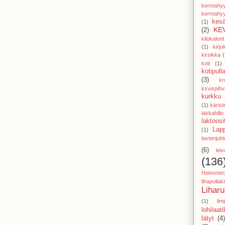
kermahyy
kermahyy
kesä
(1)
KE
(2)
kilokalorit
(1)
kirjol
kirsikka
(
koti
(1)
kotipull
(3)
kr
ksvispihv
kurkku
(1)
käris
lakkahillo
laktoosi
Lap
(1)
lastenjuhl
(6)
lei
(136
Heinonen
lihapulla
Lihar
(1)
lim
lohilaat
lätyt
(4