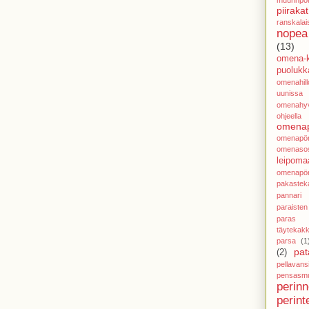
piirakat
ranskalai
nopea
(13)
omena-k
puolukka
omenahillo
uunissa
omenahy
ohjeella
omenap
omenapör
omenasos
leipoma
omenapör
pakastek
pannari
paraisten
paras j
täytekak
parsa
(1
pat
(2)
pellavans
pensasmu
perin
perint