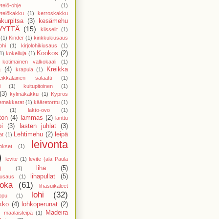
telö-ohje
(1)
telökakku
(1)
kerroskakku
kurpitsa
(3)
kesämehu
VYTTÄ
(15)
kiisselit
(1)
(1)
Kinder
(1)
kinkkukiusaus
ohi
(1)
kirjolohikiusaus
(1)
Kookos
(2)
1)
kokeiluja
(1)
kotimainen valkokaali
(1)
a
(4)
Kreikka
krapula
(1)
eikkalainen salaatti
(1)
i
(1)
kuitupitoinen
(1)
(3)
kylmäkakku
(1)
Kypros
temakkarat
(1)
kääretorttu
(1)
(1)
lakto-ovo
(1)
ton
(4)
lammas
(2)
lanttu
pi
(3)
lasten juhlat
(3)
Lehtimehu
(2)
leipä
at
(1)
leivonta
vokset
(1)
)
levite
(1)
levite (ala Paula
liha
(5)
)
(1)
lihapullat
(5)
kiusaus
(1)
uoka
(61)
lihasuikaleet
lohi
(32)
ppu
(1)
ikko
(4)
lohkoperunat
(2)
)
Madeira
maalaisleipä
(1)