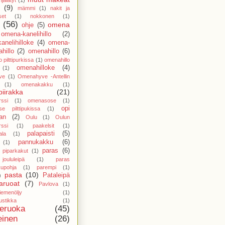
(9)
mämmi
(1)
nakit ja
set
(1)
nokkonen
(1)
(56)
omena
ohje
(5)
omena-kanelihillo
(2)
anelihilloke
(4)
omena-
hillo
(2)
omenahillo
(6)
 pilttipurkissa
(1)
omenahillo
omenahilloke
(4)
(1)
ve
(1)
Omenahyve -Antellin
(1)
omenakakku
(1)
iirakka
(21)
ssi
(1)
omenasose
(1)
opi
e pilttipukissa
(1)
an
(2)
Oulu
(1)
Oulun
ssi
(1)
paakelsit
(1)
palapaisti
(5)
ala
(1)
pannukakku
(6)
(1)
paras
(6)
 piparkakut
(1)
oululeipä
(1)
paras
kupohja
(1)
parempi
(1)
pasta
(10)
Pataleipä
)
aruoat
(7)
Pavlova
(1)
iemenöljy
(1)
stikka
(1)
neruoka
(45)
einen
(26)