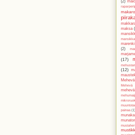
(2)
mai
raparperi
makaro
piirak
makkar
maksa
mansik
mansikk
marenki
(2)
mar
marjam
(17)
mehusta
(12)
m
mauste
Mehevä
Mehevä 
mehevä 
mehumaij
mikroruo
muuntota
painaa
(1
munaka
munato
mustaher
mustikk
muurinpoh