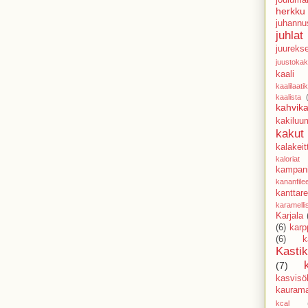
herkku
juhannu
juhlat
juureks
juustoka
kaali
kaalilaati
kaalista
kahvika
kakiluu
kakut
kalakeit
kaloriat
kampani
kananfile
kanttarel
karamell
Karjala
(6)
karp
(6)
k
Kasti
(7)
kasvisöl
kaurama
kcal