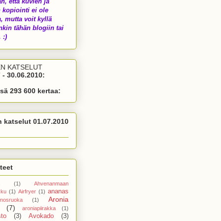
än, että kuvien ja
 kopiointi ei ole
a, mutta voit kyllä
nkin tähän blogiin tai
 :)
EN KATSELUT
 - 30.06.2010:
sä 293 600 kertaa:
n katselut 01.07.2010
teet
(1)
Ahvenanmaan
ananas
kku
(1)
Airfryer
(1)
Aronia
nosruoka
(1)
(7)
aroniapiirakka
(1)
sto
(3)
Avokado
(3)