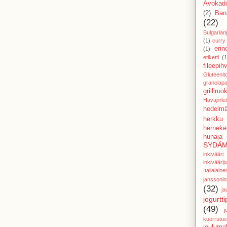
Avokado
(2)
Ban
(22)
Bulgarianj
(1)
curry
eri
(1)
etiketti
(1
fileepihv
Gluteenit
granolapa
grilliruo
Havajinle
hedelmä
herkku
hernekei
hunaja
SYDÄM
inkivää
inkivääri
Italial
janssoni
(32)
ja
jogurtti
(49)
j
kuorrutus
jouluma