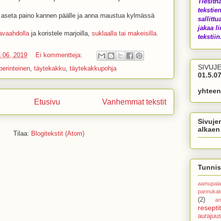
Tiesith
tekstien
 aseta paino kannen päälle ja anna maustua kylmässä
sallittu
jakaa li
avaahdolla
ja koristele marjoilla,
suklaalla tai makeisilla
.
tekstiin.
 06, 2019
Ei kommentteja:
SIVUJ
perinteinen
,
täytekakku
,
täytekakkupohja
01.5.07
yhteen
Etusivu
Vanhemmat tekstit
Sivuje
alkaen
Tilaa:
Blogitekstit (Atom)
Tunnis
aamupala
pannuka
(2)
an
reseptit
aurajuu