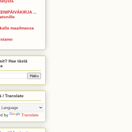
rrätystä
ENIPÄIVÄKIRJA ...
atonille
kalla maailmassa
istamo
sit? Hae tästä
ta
 / Translate
ed by
Translate