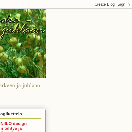
arkeen ja juhlaan.
ogiluettelo
NIILO design -
in tehtyä ja