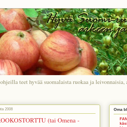
ohjeilla teet hyvää suomalaista ruokaa ja leivonnaisia, 
uta 2008
Oma bl
OOKOSTORTTU (tai Omena -
FAN
käs