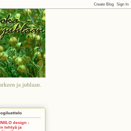
arkeen ja juhlaan.
ogiluettelo
NIILO design -
in tehtyä ja