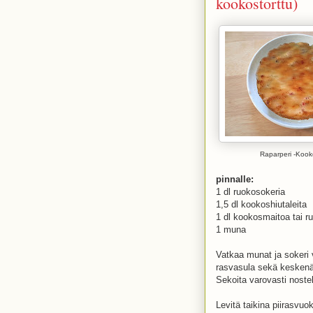
kookostorttu)
Raparperi -Kook
pinnalle:
1 dl ruokosokeria
1,5 dl kookoshiutaleita
1 dl kookosmaitoa tai 
1 muna
Vatkaa munat ja sokeri 
rasvasula sekä keskenää
Sekoita varovasti nostel
Levitä taikina piirasvuo