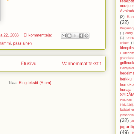
reseptit
aurajuu
Avokado
(2)
Ban
(22)
Bulgarianj
(1)
curry
a 22, 2008
Ei kommentteja:
eri
(1)
etiketti
(1
mämmi
,
pääsiäinen
fileepihv
Gluteenit
granolapa
grilliruo
Etusivu
Vanhemmat tekstit
Havajinle
hedelmä
herkku
Tilaa:
Blogitekstit (Atom)
hernekei
hunaja
SYDÄM
inkivää
inkivääri
Italial
janssoni
(32)
ja
jogurtti
(49)
j