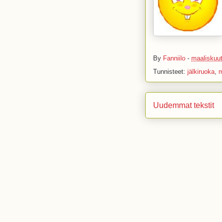
By
Fanniilo
-
maaliskuut
Tunnisteet:
jälkiruoka
,
Uudemmat tekstit