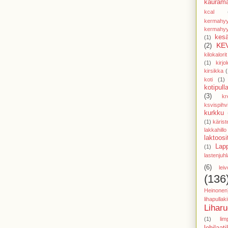
kaurama
kcal
kermahyy
kermahyy
kesä
(1)
KE
(2)
kilokalorit
(1)
kirjol
kirsikka
(
koti
(1)
kotipull
(3)
kr
ksvispihv
kurkku
(1)
käris
lakkahillo
laktoosi
Lap
(1)
lastenjuhl
(6)
lei
(136
Heinonen
lihapulla
Lihar
(1)
lim
lohilaat