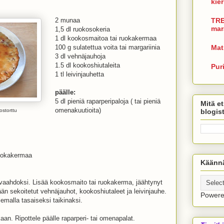
kie
2 munaa
TRE
mar
1,5 dl ruokosokeria
1 dl kookosmaitoa tai ruokakermaa
100 g sulatettua voita tai margariinia
Mat
3 dl vehnäjauhoja
1.5 dl kookoshiutaleita
Pur
1 tl leivinjauhetta
päälle:
5 dl pieniä raparperipaloja ( tai pieniä
Mitä et
omenakuutioita)
blogis
ostorttu
ruokakermaa
Käännä
vaahdoksi. Lisää kookosmaito tai ruokakerma, jäähtynyt
n sekoitetut vehnäjauhot, kookoshiutaleet ja leivinjauhe.
Power
emalla tasaiseksi taikinaksi.
kaan. Ripottele päälle raparperi- tai omenapalat.