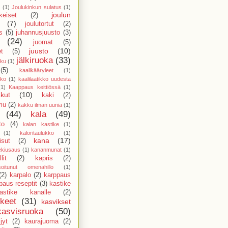
(1)
Joulukinkun sulatus
(1)
joulun
keiset
(2)
(7)
joulutortut
(2)
s
(5)
juhannusjuusto
(3)
(24)
juomat
(5)
juusto
(10)
et
(5)
jälkiruoka
(33)
kku
(1)
(5)
kaalikääryleet
(1)
kko
(1)
kaalilaatikko uudesta
(1)
Kaappaus keittiössä
(1)
kut
(10)
kaki
(2)
mu
(2)
kakku ilman uunia
(1)
(44)
kala
(49)
to
(4)
kalan kastike
(1)
(1)
kaloritaulukko
(1)
kana
(17)
sut
(2)
ekiusaus
(1)
kananmunat
(1)
lit
(2)
kapris
(2)
isoitunut omenahillo
(1)
(2)
karpalo
(2)
karppaus
paus reseptit
(3)
kastike
astike kanalle
(2)
kkeet
(31)
kasvikset
kasvisruoka
(50)
jyt
(2)
kaurajuoma
(2)