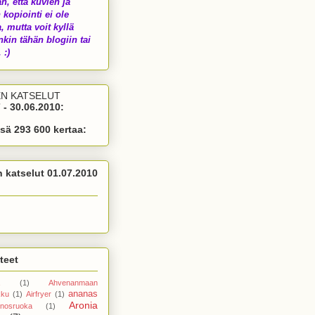
än, että kuvien ja
 kopiointi ei ole
a, mutta voit kyllä
nkin tähän blogiin tai
 :)
EN KATSELUT
 - 30.06.2010:
sä 293 600 kertaa:
n katselut 01.07.2010
teet
(1)
Ahvenanmaan
ananas
kku
(1)
Airfryer
(1)
Aronia
nosruoka
(1)