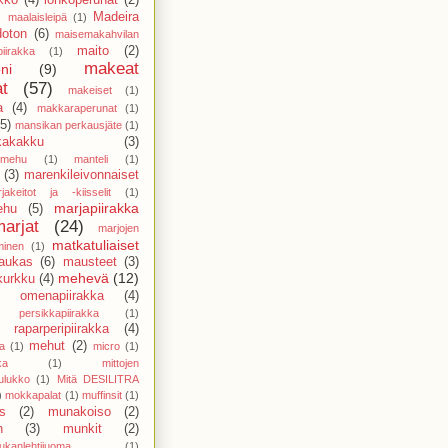
)
Madeira
maalaisleipä
(1)
doton
(6)
maisemakahvilan
maito
(2)
piirakka
(1)
makeat
ni
(9)
at
(57)
makeiset
(1)
a
(4)
makkaraperunat
(1)
(5)
mansikan perkausjäte
(1)
kakakku
(3)
amehu
(1)
manteli
(1)
(3)
marenkileivonnaiset
jakeitot ja -kiisselit
(1)
marjapiirakka
ehu
(5)
marjat
(24)
marjojen
matkatuliaiset
minen
(1)
aukas
(6)
mausteet
(3)
mehevä
(12)
kurkku
(4)
 omenapiirakka
(4)
persikkapiirakka
(1)
raparperipiirakka
(4)
mehut
(2)
a
(1)
micro
(1)
ka
(1)
mittojen
ulukko
(1)
Mitä DESILITRA
)
mokkapalat
(1)
muffinsit
(1)
s
(2)
munakoiso
(2)
n
(3)
munkit
(2)
ukanlehtijuoma
(1)