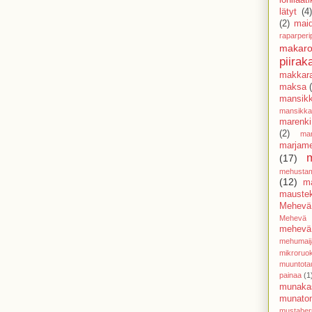
lätyt
(4
(2)
mai
raparperi
makaro
piirak
makkar
maksa
mansik
mansikk
marenki
(2)
mar
marjam
(17)
mehusta
(12)
m
mauste
Mehevä
Mehevä 
mehevä 
mehumaij
mikroruo
muuntota
painaa
(1
munaka
munato
mustaher