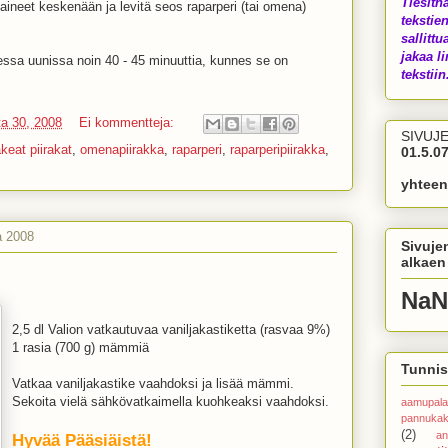
Tiesith
 aineet keskenään ja levitä seos raparperi (tai omena)
tekstien
sallittu
jakaa li
sessa uunissa noin 40 - 45 minuuttia, kunnes se on
tekstiin.
a 30, 2008
Ei kommentteja:
SIVUJ
keat piirakat
,
omenapiirakka
,
raparperi
,
raparperipiirakka
,
01.5.07
yhteen
a 2008
Sivuje
alkaen
NaN
2,5 dl Valion vatkautuvaa vaniljakastiketta (rasvaa 9%)
1 rasia (700 g) mämmiä
Tunnis
Vatkaa vaniljakastike vaahdoksi ja lisää mämmi.
Sekoita vielä sähkövatkaimella kuohkeaksi vaahdoksi.
aamupala
pannuka
(2)
an
Hyvää Pääsiäistä!