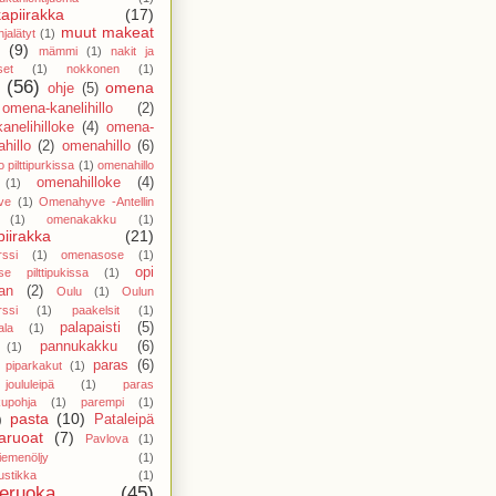
apiirakka
(17)
muut makeat
jalätyt
(1)
(9)
mämmi
(1)
nakit ja
set
(1)
nokkonen
(1)
(56)
omena
ohje
(5)
omena-kanelihillo
(2)
anelihilloke
(4)
omena-
hillo
(2)
omenahillo
(6)
 pilttipurkissa
(1)
omenahillo
omenahilloke
(4)
(1)
ve
(1)
Omenahyve -Antellin
(1)
omenakakku
(1)
iirakka
(21)
ssi
(1)
omenasose
(1)
opi
e pilttipukissa
(1)
an
(2)
Oulu
(1)
Oulun
ssi
(1)
paakelsit
(1)
palapaisti
(5)
ala
(1)
pannukakku
(6)
(1)
paras
(6)
 piparkakut
(1)
oululeipä
(1)
paras
kupohja
(1)
parempi
(1)
pasta
(10)
Pataleipä
)
aruoat
(7)
Pavlova
(1)
iemenöljy
(1)
stikka
(1)
neruoka
(45)