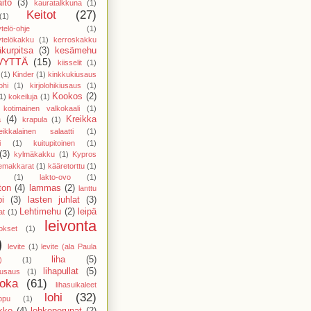
ito
(3)
kauratalkkuna
(1)
Keitot
(27)
(1)
telö-ohje
(1)
telökakku
(1)
kerroskakku
kurpitsa
(3)
kesämehu
VYTTÄ
(15)
kiisselit
(1)
(1)
Kinder
(1)
kinkkukiusaus
ohi
(1)
kirjolohikiusaus
(1)
Kookos
(2)
1)
kokeiluja
(1)
kotimainen valkokaali
(1)
a
(4)
Kreikka
krapula
(1)
eikkalainen salaatti
(1)
i
(1)
kuitupitoinen
(1)
(3)
kylmäkakku
(1)
Kypros
temakkarat
(1)
kääretorttu
(1)
(1)
lakto-ovo
(1)
ton
(4)
lammas
(2)
lanttu
pi
(3)
lasten juhlat
(3)
Lehtimehu
(2)
leipä
at
(1)
leivonta
vokset
(1)
)
levite
(1)
levite (ala Paula
liha
(5)
)
(1)
lihapullat
(5)
kiusaus
(1)
uoka
(61)
lihasuikaleet
lohi
(32)
ppu
(1)
ikko
(4)
lohkoperunat
(2)