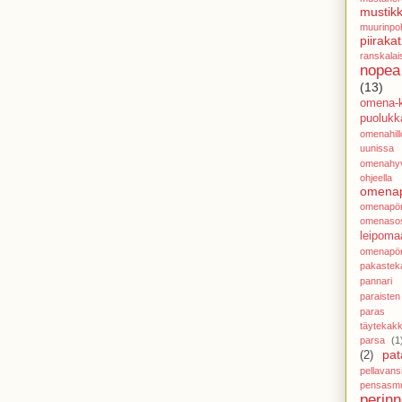
mustikk
muurinpoh
piirakat
ranskalai
nopea
(13)
omena-k
puolukka
omenahillo
uunissa
omenahy
ohjeella
omenap
omenapör
omenasos
leipoma
omenapör
pakastek
pannari
paraisten
paras j
täytekak
parsa
(1
pat
(2)
pellavans
pensasmu
perin