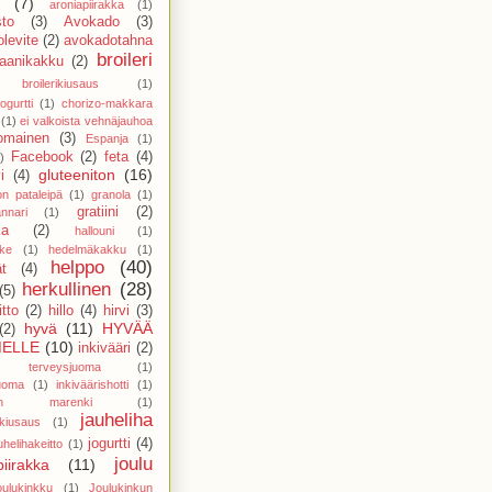
(7)
aroniapiirakka
(1)
sto
(3)
Avokado
(3)
levite
(2)
avokadotahna
broileri
aanikakku
(2)
broilerikiusaus
(1)
ogurtti
(1)
chorizo-makkara
(1)
ei valkoista vehnäjauhoa
nomainen
(3)
Espanja
(1)
Facebook
(2)
feta
(4)
)
gluteeniton
(16)
i
(4)
on pataleipä
(1)
granola
(1)
gratiini
(2)
nnari
(1)
ka
(2)
hallouni
(1)
ike
(1)
hedelmäkakku
(1)
helppo
(40)
t
(4)
herkullinen
(28)
(5)
tto
(2)
hillo
(4)
hirvi
(3)
hyvä
(11)
HYVÄÄ
(2)
ELLE
(10)
inkivääri
(2)
ri terveysjuoma
(1)
juoma
(1)
inkiväärishotti
(1)
ainen marenki
(1)
jauheliha
nkiusaus
(1)
jogurtti
(4)
uhelihakeitto
(1)
joulu
piirakka
(11)
oulukinkku
(1)
Joulukinkun