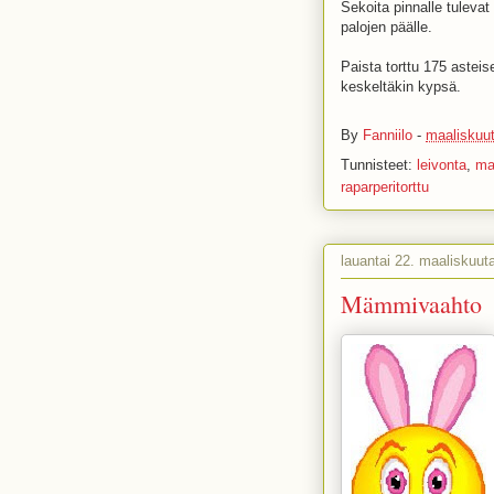
Sekoita pinnalle tulevat
palojen päälle.
Paista torttu 175 astei
keskeltäkin kypsä.
By
Fanniilo
-
maaliskuut
Tunnisteet:
leivonta
,
ma
raparperitorttu
lauantai 22. maaliskuut
Mämmivaahto