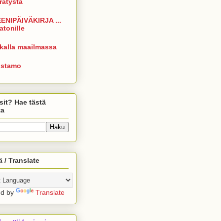
rrätystä
ENIPÄIVÄKIRJA ...
atonille
kalla maailmassa
istamo
sit? Hae tästä
ta
 / Translate
ed by
Translate