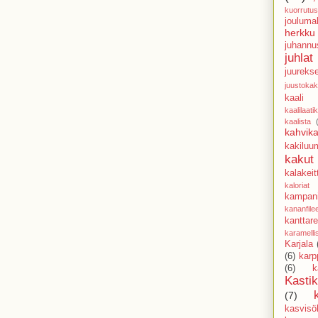
kuorrutus
jouluma
herkku
juhannu
juhlat
juureks
juustoka
kaali
kaalilaati
kaalista
kahvika
kakiluu
kakut
kalakeit
kaloriat
kampani
kananfile
kanttarel
karamell
Karjala
(6)
karp
(6)
k
Kasti
(7)
kasvisöl