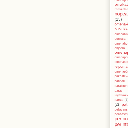
piirakat
ranskalai
nopea
(13)
omena-k
puolukka
omenahillo
uunissa
omenahy
ohjeella
omenap
omenapör
omenasos
leipoma
omenapör
pakastek
pannari
paraisten
paras j
täytekak
parsa
(1
pat
(2)
pellavans
pensasmu
perin
perint