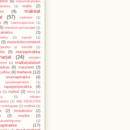
doton
(6)
maisemakahvilan
maito
(2)
piirakka
(1)
makeat
ni
(9)
at
(57)
makeiset
(1)
a
(4)
makkaraperunat
(1)
(5)
mansikan perkausjäte
(1)
kakakku
(3)
amehu
(1)
manteli
(1)
(3)
marenkileivonnaiset
jakeitot ja -kiisselit
(1)
marjapiirakka
ehu
(5)
marjat
(24)
marjojen
matkatuliaiset
minen
(1)
aukas
(6)
mausteet
(3)
mehevä
(12)
kurkku
(4)
 omenapiirakka
(4)
persikkapiirakka
(1)
raparperipiirakka
(4)
mehut
(2)
a
(1)
micro
(1)
ka
(1)
mittojen
ulukko
(1)
Mitä DESILITRA
)
mokkapalat
(1)
muffinsit
(1)
s
(2)
munakoiso
(2)
n
(3)
munkit
(2)
ukanlehtijuoma
(1)
apiirakka
(17)
muut makeat
jalätyt
(1)