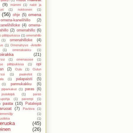
(9)
mämmi
(1)
nakit ja
set
(1)
nokkonen
(1)
(56)
omena
ohje
(5)
omena-kanelihillo
(2)
anelihilloke
(4)
omena-
hillo
(2)
omenahillo
(6)
 pilttipurkissa
(1)
omenahillo
omenahilloke
(4)
(1)
ve
(1)
Omenahyve -Antellin
(1)
omenakakku
(1)
iirakka
(21)
ssi
(1)
omenasose
(1)
opi
e pilttipukissa
(1)
an
(2)
Oulu
(1)
Oulun
ssi
(1)
paakelsit
(1)
palapaisti
(5)
ala
(1)
pannukakku
(6)
(1)
paras
(6)
 piparkakut
(1)
oululeipä
(1)
paras
kupohja
(1)
parempi
(1)
pasta
(10)
Pataleipä
)
aruoat
(7)
Pavlova
(1)
iemenöljy
(1)
stikka
(1)
neruoka
(45)
einen
(26)