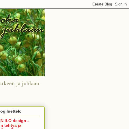
arkeen ja juhlaan.
ogiluettelo
NIILO design -
in tehtyä ja