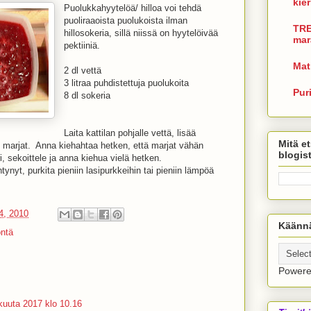
kie
Puolukkahyytelöä/ hilloa voi tehdä
puoliraaoista puolukoista ilman
TRE
hillosokeria, sillä niissä on hyytelöivää
mar
pektiiniä.
Mat
2 dl vettä
3 litraa puhdistettuja puolukoita
Pur
8 dl sokeria
Laita kattilan pohjalle vettä, lisää
Mitä et
t marjat. Anna kiehahtaa hetken, että marjat vähän
blogis
i, sekoittele ja anna kiehua vielä hetken.
tynyt, purkita pieniin lasipurkkeihin tai pieniin lämpöä
4, 2010
Käännä
öntä
Power
kuuta 2017 klo 10.16