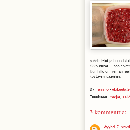
puhdistetut ja huuhdotu
rikkoutuvat. Lisää soker
Kun hillo on hieman jääh
kestäviin rasioihin.
By
Fanniilo
-
elokuuta 2
Tunnisteet:
marjat
,
säil
3 kommenttia:
Vyyhti
7. syys