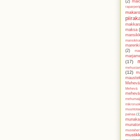
(2)
mai
raparperi
makaro
piirak
makkar
maksa
mansik
mansikk
marenki
(2)
mar
marjam
(17)
mehusta
(12)
m
mauste
Mehevä
Mehevä 
mehevä 
mehumaij
mikroruo
muuntota
painaa
(1
munaka
munato
mustaher
mustikk
muurinpoh