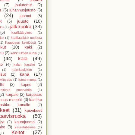
(7)
joulutortut
(2)
s
(5)
juhannusjuusto
(3)
(24)
juomat
(5)
juusto
(10)
et
(5)
jälkiruoka
(33)
kku
(1)
(5)
kaalikääryleet
(1)
kko
(1)
kaalilaatikko uudesta
(1)
Kaappaus keittiössä
(1)
kut
(10)
kaki
(2)
mu
(2)
kakku ilman uunia
(1)
(44)
kala
(49)
to
(4)
kalan kastike
(1)
(1)
kaloritaulukko
(1)
kana
(17)
sut
(2)
ekiusaus
(1)
kananmunat
(1)
lit
(2)
kapris
(2)
isoitunut omenahillo
(1)
(2)
karpalo
(2)
karppaus
paus reseptit
(3)
kastike
astike kanalle
(2)
kkeet
(31)
kasvikset
kasvisruoka
(50)
jyt
(2)
kaurajuoma
(2)
ito
(3)
kauratalkkuna
(1)
Keitot
(27)
(1)