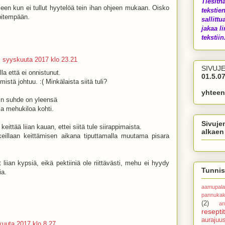
Tiesith
een kun ei tullut hyytelöä tein ihan ohjeen mukaan. Oisko
tekstien
 pitempään.
sallittu
jakaa li
tekstiin.
. syyskuuta 2017 klo 23.21
SIVUJ
la että ei onnistunut.
01.5.07
stä johtuu. :( Minkälaista siitä tuli?
yhteen
in suhde on yleensä
a mehukiloa kohti.
Sivuje
keittää liian kauan, ettei siitä tule siirappimaista.
alkaen
eillaan keittämisen aikana tiputtamalla muutama pisara
 liian kypsiä, eikä pektiiniä ole riittävästi, mehu ei hyydy
Tunnis
ia.
aamupala
pannuka
(2)
an
reseptit
aurajuu
kuuta 2017 klo 8.27