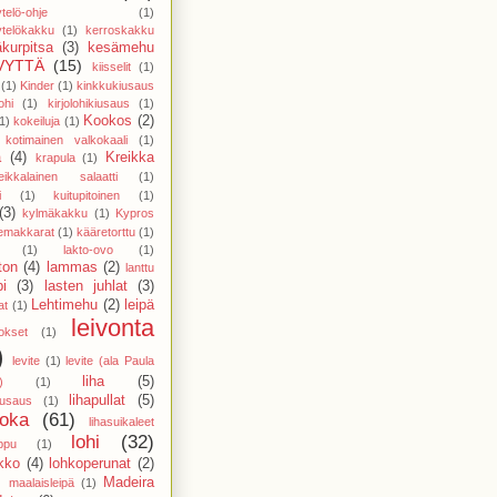
telö-ohje
(1)
telökakku
(1)
kerroskakku
kurpitsa
(3)
kesämehu
VYTTÄ
(15)
kiisselit
(1)
(1)
Kinder
(1)
kinkkukiusaus
ohi
(1)
kirjolohikiusaus
(1)
Kookos
(2)
1)
kokeiluja
(1)
kotimainen valkokaali
(1)
a
(4)
Kreikka
krapula
(1)
eikkalainen salaatti
(1)
i
(1)
kuitupitoinen
(1)
(3)
kylmäkakku
(1)
Kypros
temakkarat
(1)
kääretorttu
(1)
(1)
lakto-ovo
(1)
ton
(4)
lammas
(2)
lanttu
pi
(3)
lasten juhlat
(3)
Lehtimehu
(2)
leipä
at
(1)
leivonta
vokset
(1)
)
levite
(1)
levite (ala Paula
liha
(5)
)
(1)
lihapullat
(5)
kiusaus
(1)
uoka
(61)
lihasuikaleet
lohi
(32)
ppu
(1)
ikko
(4)
lohkoperunat
(2)
)
Madeira
maalaisleipä
(1)