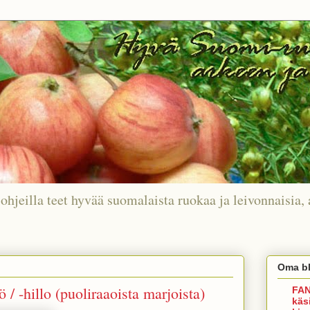
ohjeilla teet hyvää suomalaista ruokaa ja leivonnaisia, 
Oma bl
 / -hillo (puoliraaoista marjoista)
FAN
käs