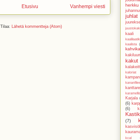
herkku
Etusivu
Vanhempi viesti
juhannu
juhlat
juureks
Tilaa:
Lähetä kommentteja (Atom)
juustoka
kaali
kaalilaati
kaalista
kahvika
kakiluu
kakut
kalakeit
kaloriat
kampani
kananfile
kanttarel
karamell
Karjala
(6)
karp
(6)
k
Kasti
(7)
kasvisöl
kaurama
kcal