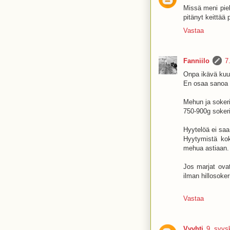
Missä meni piel
pitänyt keittää
Vastaa
Fanniilo
7
Onpa ikävä kuul
En osaa sanoa mi
Mehun ja soker
750-900g sokeri
Hyytelöä ei saa 
Hyytymistä kok
mehua astiaan.
Jos marjat ovat
ilman hillosoker
Vastaa
Vyyhti
9. syys