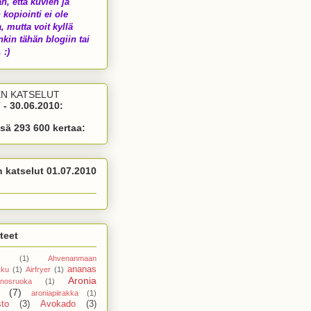
än, että kuvien ja
 kopiointi ei ole
a, mutta voit kyllä
nkin tähän blogiin tai
 :)
EN KATSELUT
 - 30.06.2010:
sä 293 600 kertaa:
n katselut 01.07.2010
teet
(1)
Ahvenanmaan
ananas
kku
(1)
Airfryer
(1)
Aronia
nosruoka
(1)
(7)
aroniapiirakka
(1)
sto
(3)
Avokado
(3)