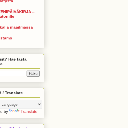
rrätystä
ENIPÄIVÄKIRJA ...
atonille
kalla maailmassa
istamo
sit? Hae tästä
ta
 / Translate
ed by
Translate