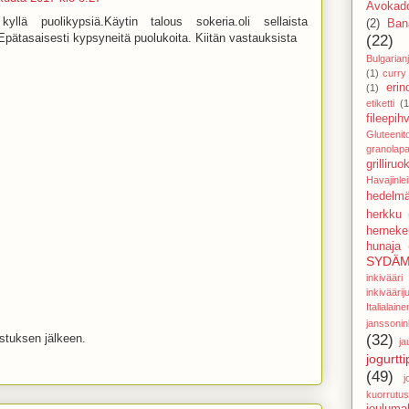
Avokado
yllä puolikypsiä.Käytin talous sokeria.oli sellaista
(2)
Ban
 Epätasaisesti kypsyneitä puolukoita. Kiitän vastauksista
(22)
Bulgarianj
(1)
curry
eri
(1)
etiketti
(1
fileepihv
Gluteenit
granolapa
grilliruo
Havajinle
hedelmä
herkku
hernekei
hunaja
SYDÄM
inkivää
inkivääri
Italial
janssoni
(32)
istuksen jälkeen.
ja
jogurtti
(49)
j
kuorrutus
jouluma