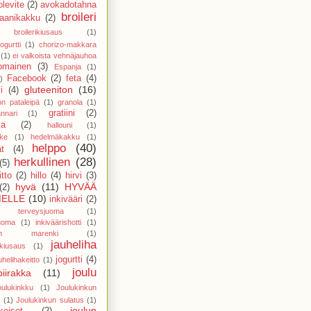
levite
(2)
avokadotahna
broileri
aanikakku
(2)
broilerikiusaus
(1)
ogurtti
(1)
chorizo-makkara
(1)
ei valkoista vehnäjauhoa
nomainen
(3)
Espanja
(1)
Facebook
(2)
feta
(4)
)
gluteeniton
(16)
i
(4)
on pataleipä
(1)
granola
(1)
gratiini
(2)
nnari
(1)
ka
(2)
hallouni
(1)
ike
(1)
hedelmäkakku
(1)
helppo
(40)
t
(4)
herkullinen
(28)
(5)
tto
(2)
hillo
(4)
hirvi
(3)
hyvä
(11)
HYVÄÄ
(2)
ELLE
(10)
inkivääri
(2)
ri terveysjuoma
(1)
juoma
(1)
inkiväärishotti
(1)
ainen marenki
(1)
jauheliha
nkiusaus
(1)
jogurtti
(4)
uhelihakeitto
(1)
joulu
piirakka
(11)
oulukinkku
(1)
Joulukinkun
(1)
Joulukinkun sulatus
(1)
joulun
keiset
(2)