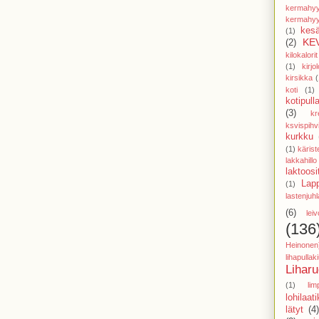
kermahyy
kermahyy
kesä
(1)
KE
(2)
kilokalorit
(1)
kirjol
kirsikka
(
koti
(1)
kotipull
(3)
kr
ksvispihv
kurkku
(1)
käris
lakkahillo
laktoosi
Lap
(1)
lastenjuhl
(6)
lei
(136
Heinonen
lihapulla
Lihar
(1)
lim
lohilaat
lätyt
(4