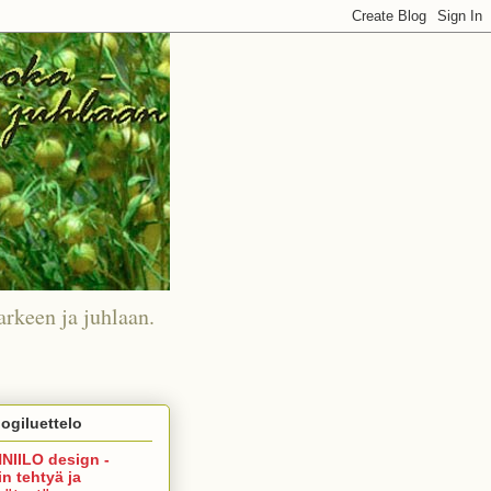
arkeen ja juhlaan.
ogiluettelo
NIILO design -
in tehtyä ja