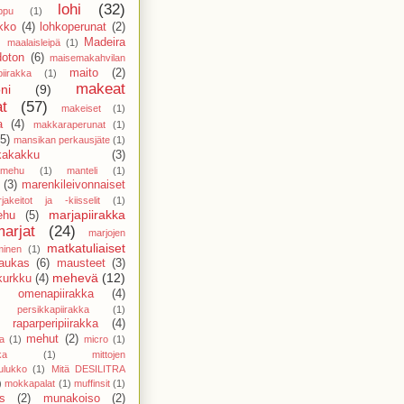
lohi
(32)
ppu
(1)
ikko
(4)
lohkoperunat
(2)
)
Madeira
maalaisleipä
(1)
doton
(6)
maisemakahvilan
maito
(2)
piirakka
(1)
makeat
ni
(9)
at
(57)
makeiset
(1)
a
(4)
makkaraperunat
(1)
(5)
mansikan perkausjäte
(1)
kakakku
(3)
amehu
(1)
manteli
(1)
(3)
marenkileivonnaiset
jakeitot ja -kiisselit
(1)
marjapiirakka
ehu
(5)
marjat
(24)
marjojen
matkatuliaiset
minen
(1)
aukas
(6)
mausteet
(3)
mehevä
(12)
kurkku
(4)
 omenapiirakka
(4)
persikkapiirakka
(1)
raparperipiirakka
(4)
mehut
(2)
a
(1)
micro
(1)
ka
(1)
mittojen
ulukko
(1)
Mitä DESILITRA
)
mokkapalat
(1)
muffinsit
(1)
s
(2)
munakoiso
(2)