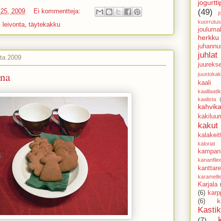
jogurtti
(49)
 25, 2009
Ei kommentteja:
j
kuorrutus
,
leivonta
,
täytekakku
jouluma
herkku
juhannu
juhlat
uta 2009
juureks
ina
juustoka
kaali
kaalilaati
kaalista
kahvika
kakiluu
kakut
kalakeit
kaloriat
kampani
kananfile
kanttarel
karamell
Karjala
(6)
karp
(6)
k
Kasti
(7)