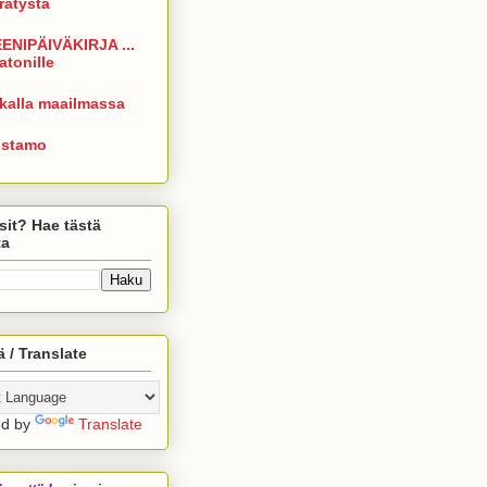
rrätystä
ENIPÄIVÄKIRJA ...
atonille
kalla maailmassa
istamo
sit? Hae tästä
ta
 / Translate
ed by
Translate