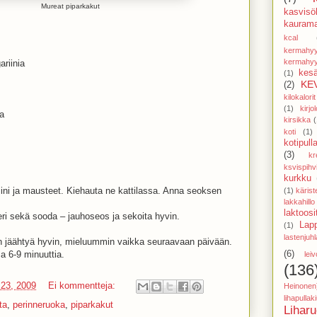
Mureat piparkakut
kasvisöl
kaurama
kcal
kermahyy
kermahyy
riinia
kesä
(1)
KE
(2)
kilokalorit
(1)
kirjol
ia
kirsikka
(
koti
(1)
kotipull
(3)
kr
ksvispihv
kurkku
riini ja mausteet. Kiehauta ne kattilassa. Anna seoksen
(1)
käris
lakkahillo
laktoosi
ri sekä sooda – jauhoseos ja sekoita hyvin.
Lap
(1)
lastenjuhl
n jäähtyä hyvin, mieluummin vaikka seuraavaan päivään.
a 6-9 minuuttia.
(6)
lei
(136
 23, 2009
Ei kommentteja:
Heinonen
lihapulla
ta
,
perinneruoka
,
piparkakut
Lihar