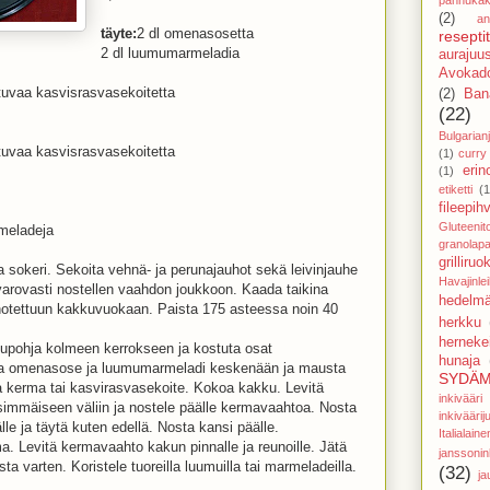
(2)
an
täyte:
2 dl omenasosetta
reseptit
2 dl luumumarmeladia
aurajuu
Avokado
tuvaa kasvisrasvasekoitetta
(2)
Ban
(22)
Bulgarianj
tuvaa kasvisrasvasekoitetta
(1)
curry
eri
(1)
etiketti
(1
fileepihv
Gluteenit
rmeladeja
granolapa
grilliruo
sokeri. Sekoita vehnä- ja perunajauhot sekä leivinjauhe
Havajinle
varovasti nostellen vaahdon joukkoon. Kaada taikina
hedelmä
uhotettuun kakkuvuokaan. Paista 175 asteessa noin 40
herkku
hernekei
kupohja kolmeen kerrokseen ja kostuta osat
hunaja
ita omenasose ja luumumarmeladi keskenään ja mausta
SYDÄM
a kerma tai kasvirasvasekoite. Kokoa kakku. Levitä
inkivää
mmäiseen väliin ja nostele päälle kermavaahtoa. Nosta
inkivääri
le ja täytä kuten edellä. Nosta kansi päälle.
Italial
. Levitä kermavaahto kakun pinnalle ja reunoille. Jätä
janssoni
ta varten. Koristele tuoreilla luumuilla tai marmeladeilla.
(32)
ja