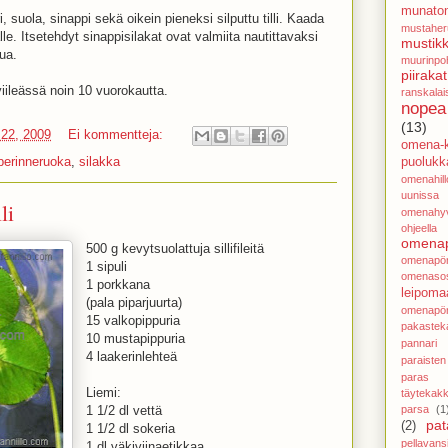
munato
i, suola, sinappi sekä oikein pieneksi silputtu tilli. Kaada
mustaher
lle. Itsetehdyt sinappisilakat ovat valmiita nautittavaksi
mustikk
ua.
muurinpoh
piirakat
viileässä noin 10 vuorokautta.
ranskalai
nopea
(13)
 22, 2009
Ei kommentteja:
omena-k
perinneruoka
,
silakka
puolukka
omenahillo
uunissa
li
omenahy
ohjeella
omenap
500 g kevytsuolattuja sillifileitä
omenapör
1 sipuli
omenasos
1 porkkana
leipoma
(pala piparjuurta)
omenapör
15 valkopippuria
pakastek
10 mustapippuria
pannari
4 laakerinlehteä
paraisten
paras j
Liemi:
täytekak
1 1/2 dl vettä
parsa
(1
pat
(2)
1 1/2 dl sokeria
pellavans
1 dl väkiviinaetikkaa