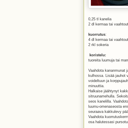
0,25 tl kanelia
2 dl kermaa tai vaahtou
kuorrutus
:
4 dl kermaa tai vaahtou
2 rkl sokeria
koristelu:
tuoreita luumuja tai ma
Vaahdota kananmunat ja 
kulhossa. Lisää jauhot 
voideltuun ja korppuja
minuuttia.
Halkaise jäähtynyt kak
sitruunamehulla. Seko
seos kanelilla. Vaahdot
luumu-omenaseosta ensi
seuraava kakkulevy pääl
Vaahdota kuorrutuskerma
osa halutessasi pursotus