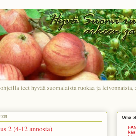
ohjeilla teet hyvää suomalaista ruokaa ja leivonnaisia, 
2009
Oma bl
us 2 (4-12 annosta)
FAN
käs