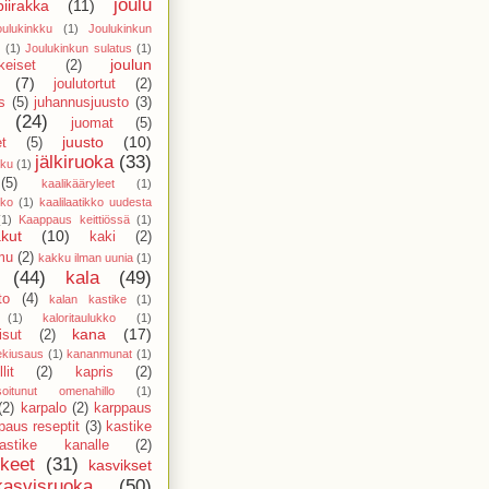
joulu
piirakka
(11)
oulukinkku
(1)
Joulukinkun
(1)
Joulukinkun sulatus
(1)
joulun
keiset
(2)
(7)
joulutortut
(2)
s
(5)
juhannusjuusto
(3)
(24)
juomat
(5)
juusto
(10)
et
(5)
jälkiruoka
(33)
kku
(1)
(5)
kaalikääryleet
(1)
kko
(1)
kaalilaatikko uudesta
(1)
Kaappaus keittiössä
(1)
kut
(10)
kaki
(2)
mu
(2)
kakku ilman uunia
(1)
(44)
kala
(49)
to
(4)
kalan kastike
(1)
(1)
kaloritaulukko
(1)
kana
(17)
sut
(2)
ekiusaus
(1)
kananmunat
(1)
lit
(2)
kapris
(2)
isoitunut omenahillo
(1)
(2)
karpalo
(2)
karppaus
paus reseptit
(3)
kastike
astike kanalle
(2)
kkeet
(31)
kasvikset
kasvisruoka
(50)