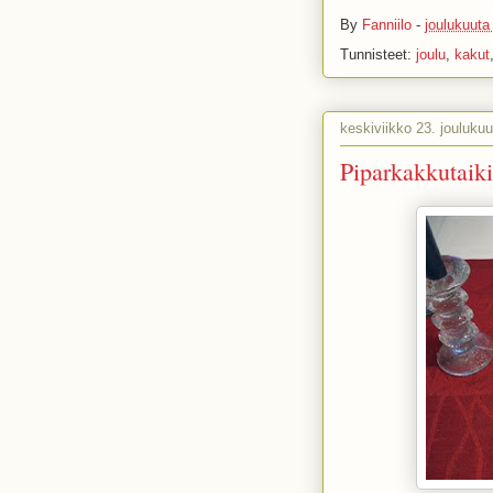
By
Fanniilo
-
joulukuuta
Tunnisteet:
joulu
,
kakut
keskiviikko 23. jouluku
Piparkakkutaik