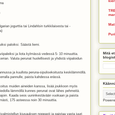
kie
ina
TRE
a
mar
Mat
garian jogurttia tai Lindahlsin turkkilaisesta tai -
a)
Pur
luiksi paloiksi. Säästä liemi.
Mitä et
 viipaleiksi ja liota kylmässä vedessä 5- 10 minuuttia.
blogis
n. Valuta perunat huolellisesti ja yhdistä viipaloidun
.
nnussa ja kuullota peruna-sipulisekoitusta keskilämmöllä.
kerralla pannulle, paista kahdessa erässä.
Käännä
koitus muiden aineiden kanssa, lisää joukkoon myös
iedolla lämmöllä kunnes perunat ovat lähes pehmeitä.
ajoin. Kaada seos uuninkestävään vuokaan ja paista
ömästi, 175 asteessa noin 30 minuuttia.
Power
ivalmistellun kiusauksen nopeasti ja paistaa vasta juuri