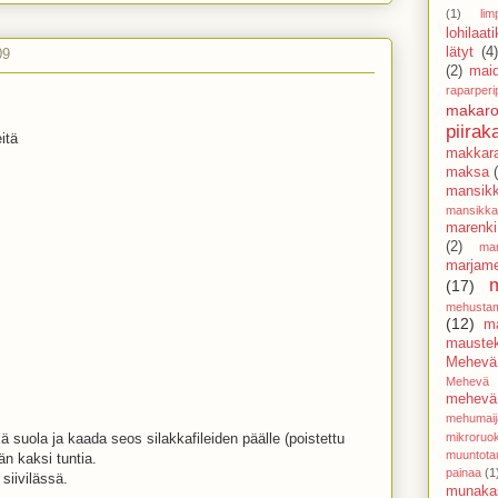
(1)
lim
lohilaat
lätyt
(4
09
(2)
mai
raparperi
makaro
piirak
itä
makkar
maksa
mansik
mansikk
marenki
(2)
mar
marjam
(17)
mehusta
(12)
m
mauste
Mehevä
Mehevä 
mehevä 
mehumaij
ä suola ja kaada seos silakkafileiden päälle (poistettu
mikroruo
muuntota
än kaksi tuntia.
painaa
(1
 siivilässä.
munaka