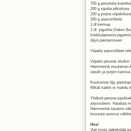
700 g perunoita kuorittu
200 g sipulia pilkottuna
100 g purjoa viipaloitun
200 g anjovisfileitä
1 dl kermaa
2 dl jogurttia (Valion Bul
kreikkalaisesta jogurtist
öljyä paistamiseen
Viipaloi anjovisfileet rei
Viipaloi perunat ohuiksi
Hämmennä muutaman kerra
sipulin ja purjon kanssa
Kuumenna öljy paistinpa
Mikäli kaikki ei mahdu 
Yhdistä peruna-sipulise
anjovisliemi. Hauduta m
Hämmennä tasaisin väli
kiusauta uunissa välitt
Hox!
Voit myös jäähdyttää es