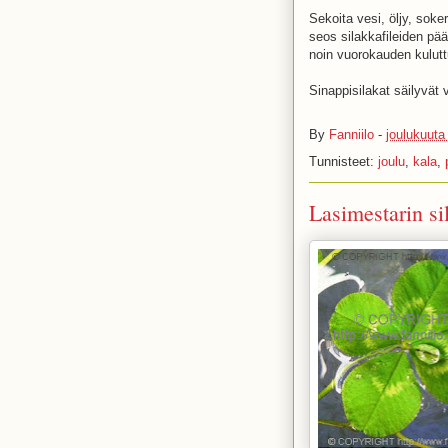
Sekoita vesi, öljy, soker
seos silakkafileiden pää
noin vuorokauden kulutt
Sinappisilakat säilyvät 
By
Fanniilo
-
joulukuuta
Tunnisteet:
joulu
,
kala
,
Lasimestarin sil