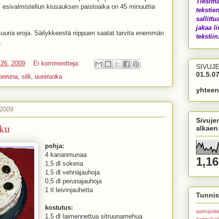
Tiesith
, esivalmistellun kiusauksen paistoaika on 45 minuuttia
tekstien
sallittu
jakaa li
suuria eroja. Säilykkeestä riippuen saatat tarvita enemmän
tekstiin.
.
 26, 2009
Ei kommentteja:
SIVUJ
01.5.07
peruna
,
silli
,
uuniruoka
yhteen
 2009
Sivuje
ku
alkaen
pohja:
4 kananmunaa
1,16
1,5 dl sokeria
1,5 dl vehnäjauhoja
0,5 dl perunajauhoja
1 tl leivinjauhetta
Tunnis
kostutus:
aamupala
1,5 dl laimennettua sitruunamehua
pannuka