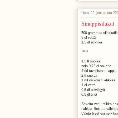
tiistai 22. joulukuuta 20
Sinappisilakat
500 grammaa silakkafile
3 dl vettä
1,5 dl etikkaa
*****
1,5 tl suolaa
noin 0,75 dl sokeria
4 rkl tavallista sinappia
2 tl suolaa
1 rkl valkoviini etikkaa
1 dl vettä
0,5 dl oliiviöljyä
0,5 dl tilliä
Sekoita vesi, etikka sek
nahka). Seisota vähintä
Valuta fileet esimerkiksi