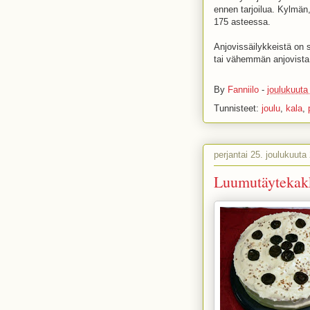
ennen tarjoilua. Kylmän
175 asteessa.
Anjovissäilykkeistä on 
tai vähemmän anjovista
By
Fanniilo
-
joulukuuta
Tunnisteet:
joulu
,
kala
,
perjantai 25. joulukuuta
Luumutäytekak