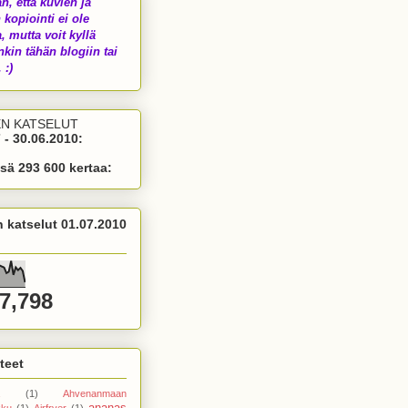
än, että kuvien ja
 kopiointi ei ole
a, mutta voit kyllä
nkin tähän blogiin tai
 :)
EN KATSELUT
 - 30.06.2010:
sä 293 600 kertaa:
n katselut 01.07.2010
7,798
teet
(1)
Ahvenanmaan
ananas
kku
(1)
Airfryer
(1)