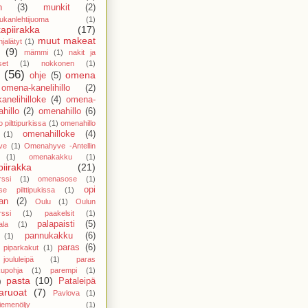
n
(3)
munkit
(2)
ukanlehtijuoma
(1)
apiirakka
(17)
muut makeat
jalätyt
(1)
(9)
mämmi
(1)
nakit ja
set
(1)
nokkonen
(1)
(56)
omena
ohje
(5)
omena-kanelihillo
(2)
anelihilloke
(4)
omena-
hillo
(2)
omenahillo
(6)
 pilttipurkissa
(1)
omenahillo
omenahilloke
(4)
(1)
ve
(1)
Omenahyve -Antellin
(1)
omenakakku
(1)
iirakka
(21)
ssi
(1)
omenasose
(1)
opi
e pilttipukissa
(1)
an
(2)
Oulu
(1)
Oulun
ssi
(1)
paakelsit
(1)
palapaisti
(5)
ala
(1)
pannukakku
(6)
(1)
paras
(6)
 piparkakut
(1)
oululeipä
(1)
paras
kupohja
(1)
parempi
(1)
pasta
(10)
Pataleipä
)
aruoat
(7)
Pavlova
(1)
iemenöljy
(1)