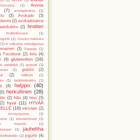
Aronia
nosruoka
(1)
(7)
aroniapiirakka
(1)
sto
(3)
Avokado
(3)
levite
(2)
avokadotahna
broileri
aanikakku
(2)
broilerikiusaus
(1)
ogurtti
(1)
chorizo-makkara
(1)
ei valkoista vehnäjauhoa
nomainen
(3)
Espanja
(1)
Facebook
(2)
feta
(4)
)
gluteeniton
(16)
i
(4)
on pataleipä
(1)
granola
(1)
gratiini
(2)
nnari
(1)
ka
(2)
hallouni
(1)
ike
(1)
hedelmäkakku
(1)
helppo
(40)
t
(4)
herkullinen
(28)
(5)
tto
(2)
hillo
(4)
hirvi
(3)
hyvä
(11)
HYVÄÄ
(2)
ELLE
(10)
inkivääri
(2)
ri terveysjuoma
(1)
juoma
(1)
inkiväärishotti
(1)
ainen marenki
(1)
jauheliha
nkiusaus
(1)
jogurtti
(4)
uhelihakeitto
(1)