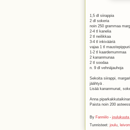
1,5 dl siirappia
2 dl sokeria
noin 250 grammaa marga
2-4 tl kanelia
2 tl neilikkaa
3-4 tl inkivääriä
vajaa 1 tl maustepippur
1-2 tl kaardemummaa
2 kananmunaa
2 tl soodaa
n. 9 dl vehnäjauhoja
Sekoita siirappi, marga
jäähtyä .
Lisää kananmunat, soke
Anna piparkakkutaikina
Paista noin 200 asteess
By
Fanniilo
-
joulukuuta
Tunnisteet:
joulu
,
leivon