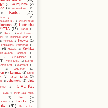
jyt
(2)
kaurajuoma
(2)
ito
(3)
kauratalkkuna
(1)
Keitot
(27)
(1)
telö-ohje
(1)
telökakku
(1)
kerroskakku
kurpitsa
(3)
kesämehu
VYTTÄ
(15)
kiisselit
(1)
(1)
Kinder
(1)
kinkkukiusaus
ohi
(1)
kirjolohikiusaus
(1)
Kookos
(2)
1)
kokeiluja
(1)
kotimainen valkokaali
(1)
a
(4)
Kreikka
krapula
(1)
eikkalainen salaatti
(1)
i
(1)
kuitupitoinen
(1)
(3)
kylmäkakku
(1)
Kypros
temakkarat
(1)
kääretorttu
(1)
(1)
lakto-ovo
(1)
ton
(4)
lammas
(2)
lanttu
pi
(3)
lasten juhlat
(3)
Lehtimehu
(2)
leipä
at
(1)
leivonta
vokset
(1)
)
levite
(1)
levite (ala Paula
liha
(5)
)
(1)
lihapullat
(5)
kiusaus
(1)
uoka
(61)
lihasuikaleet