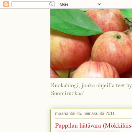
Ruokablogi, jonka ohjeilla teet hy
Suomiruokaa!
maanantai 25. heinäkuuta 2011
Pappilan hätävara (Mökkiläis