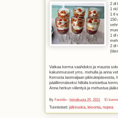
2 dl
1 rk
1 tl 
150 
vehn
mure
1 dl
meh
2 dl
(täs
Vatkaa kerma vaahdoksi ja mausta sokeril
kakunmuruset yms. mehulla ja anna vetä
Kerrosta lasimaljaan pikkuleipäseosta, h
päällimmäiseksi hillolla koristettua ker
Anna herkun viilentyä ja mehustua jääka
By
Fanniilo
-
heinäkuuta 25, 2011
Ei komm
Tunnisteet:
jälkiruoka
,
leivonta
,
nopea