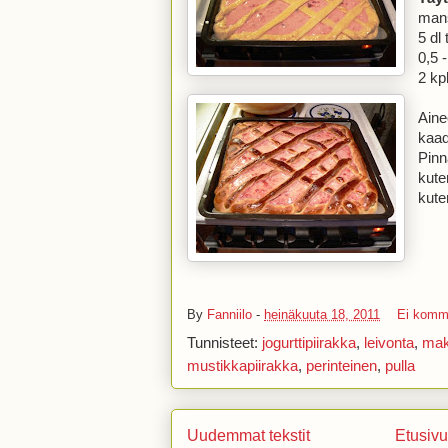
man
5 dl 
0,5 -
2 kp
Aine
kaad
Pinna
kute
kute
By
Fanniilo
-
heinäkuuta 18, 2011
Ei komm
Tunnisteet:
jogurttipiirakka
,
leivonta
,
mak
mustikkapiirakka
,
perinteinen
,
pulla
Uudemmat tekstit
Etusivu