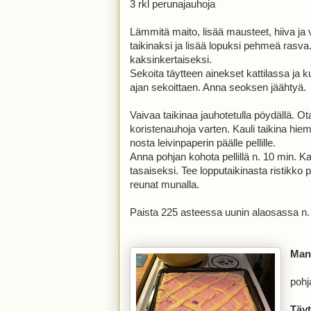
3 rkl perunajauhoja
Lämmitä maito, lisää mausteet, hiiva j
taikinaksi ja lisää lopuksi pehmeä rasva.
kaksinkertaiseksi.
Sekoita täytteen ainekset kattilassa j
ajan sekoittaen. Anna seoksen jäähtyä.
Vaivaa taikinaa jauhotetulla pöydällä. Ot
koristenauhoja varten. Kauli taikina hi
nosta leivinpaperin päälle pellille.
Anna pohjan kohota pellillä n. 10 min. Ka
tasaiseksi. Tee lopputaikinasta ristikko pi
reunat munalla.
Paista 225 asteessa uunin alaosassa n. 
Mans
pohj
Täyt