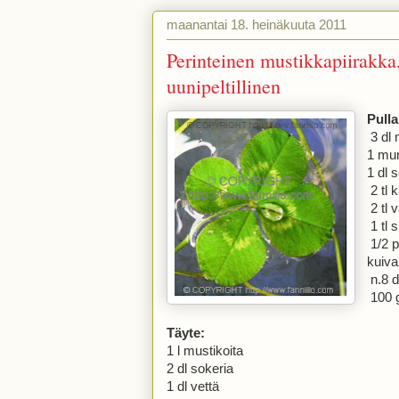
maanantai 18. heinäkuuta 2011
Perinteinen mustikkapiirakka,
uunipeltillinen
Pulla
3 dl 
1 mu
1 dl 
2 tl
2 tl 
1 tl 
1/2 p
kuiva
n.8 d
100 g
Täyte:
1 l mustikoita
2 dl sokeria
1 dl vettä