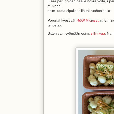
Lisää perunoiden päälle nokre voita, ripa
mukaan,
esim. uutta sipulia, tilliä tai ruohosipulia.
Perunat kypsyvät
n. 5 minu
750W Microssa
tehosta).
Sitten vain syömään esim.
. Nam
sillin kera